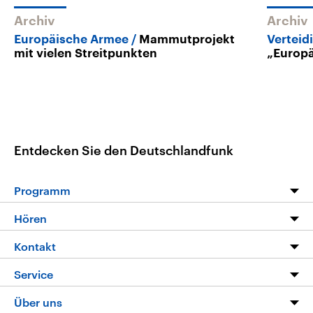
Archiv
Archiv
Europäische Armee
Mammutprojekt
Verteid
mit vielen Streitpunkten
„Europä
Entdecken Sie den Deutschlandfunk
Programm
Programm
Hören
Alle Sendungen
Livestream
Kontakt
Die Nachrichten
Audios
Hörerservice
Service
Nachrichtenleicht
Podcasts
Social Media
FAQ
Über uns
Neue Beiträge auf dlf.de
Deutschlandfunk App