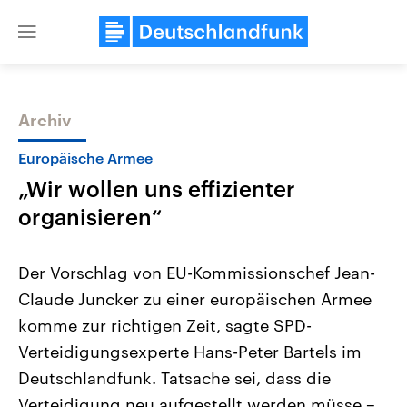
Close
menu
Archiv
Themen
Europäische Armee
„Wir wollen uns effizienter
organisieren“
Der Vorschlag von EU-Kommissionschef Jean-
Claude Juncker zu einer europäischen Armee
Landtagswahl Sachsen-Anhalt
USA
komme zur richtigen Zeit, sagte SPD-
2026
Aktuelle Beiträge, Analys
Alle Informationen
Hintergründe
Verteidigungsexperte Hans-Peter Bartels im
Sachsen-Anhalt wählt am 6.
Wirtschaftlich und militäri
September 2026 einen neuen
gehören die Vereinigten S
Deutschlandfunk. Tatsache sei, dass die
Landtag. Seit 2021 wird das
den mächtigsten Ländern 
Verteidigung neu aufgestellt werden müsse –
Bundesland von einer Koalition aus
mit großem Einfluss auf d