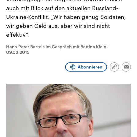
CDU, SPD und FDP regiert.-
aktuelle Weltgeschehen.
auch mit Blick auf den aktuellen Russland-
Umfragen, Prognosen,
Wahlprogramme, aktuelle Berichte
Ukraine-Konflikt. „Wir haben genug Soldaten,
Sendungen
Programm
Podcasts
und Hintergründe zu den Parteien
und Kandidaten der anstehenden
wir geben Geld aus, aber wir sind nicht
Wahl.
effektiv“.
Audio-Archiv
Hans-Peter Bartels im Gespräch mit Bettina Klein
|
09.03.2015
Abonnieren
Link
Emai
kopieren/te