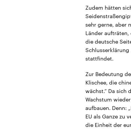
Zudem hätten sich
Seidenstraßengipf
sehr gerne, aber 
Länder aufträten,
die deutsche Seit
Schlusserklärung
stattfindet.
Zur Bedeutung der
Klischee, die chin
wächst.“ Da sich 
Wachstum wieder 
aufbauen. Denn: „M
EU als Ganze zu v
die Einheit der e