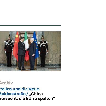
Archiv
Archiv
Italien und die Neue
Gegenwind au
Seidenstraße
„China
Seidenstraße
versucht, die EU zu spalten“
gegen 一带一