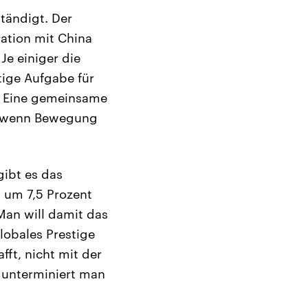
tändigt. Der
ration mit China
Je einiger die
tige Aufgabe für
r: Eine gemeinsame
n, wenn Bewegung
gibt es das
t um 7,5 Prozent
Man will damit das
obales Prestige
fft, nicht mit der
t unterminiert man