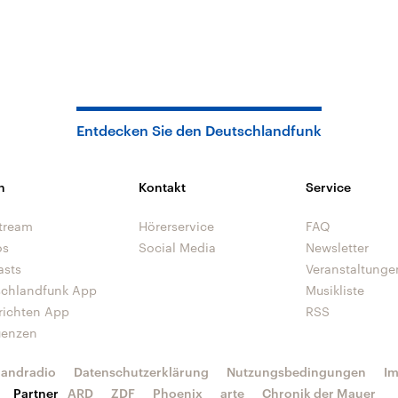
Entdecken Sie den Deutschlandfunk
n
Kontakt
Service
tream
Hörerservice
FAQ
os
Social Media
Newsletter
asts
Veranstaltunge
schlandfunk App
Musikliste
richten App
RSS
uenzen
landradio
Datenschutzerklärung
Nutzungsbedingungen
I
Partner
ARD
ZDF
Phoenix
arte
Chronik der Mauer