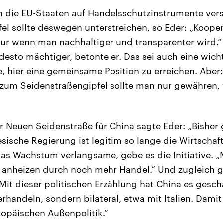
 die EU-Staaten auf Handelsschutzinstrumente vers
el sollte deswegen unterstreichen, so Eder: „Koope
nur wenn man nachhaltiger und transparenter wird.“ 
 desto mächtiger, betonte er. Das sei auch eine wich
e, hier eine gemeinsame Position zu erreichen. Abe
 zum Seidenstraßengipfel sollte man nur gewähre
 Neuen Seidenstraße für China sagte Eder: „Bisher 
esische Regierung ist legitim so lange die Wirtschaf
das Wachstum verlangsame, gebe es die Initiative. „
anheizen durch noch mehr Handel.“ Und zugleich gl
it dieser politischen Erzählung hat China es gescha
erhandeln, sondern bilateral, etwa mit Italien. Dami
uropäischen Außenpolitik.“