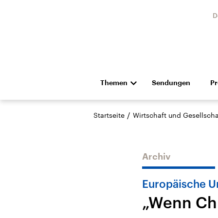
D
Themen
Sendungen
P
Die Nachrichten
Politik
/
Startseite
Wirtschaft und Gesellscha
Hörspiel und Feature
Musik
Archiv
Europäische U
„Wenn Chi
Landtagswahl Sachsen-
USA
Anhalt 2026
Aktuel