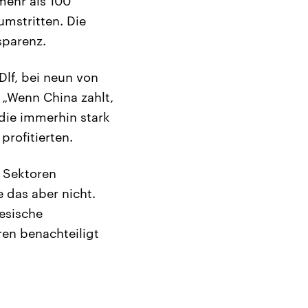
mehr als 100
umstritten. Die
sparenz.
Dlf, bei neun von
„Wenn China zahlt,
die immerhin stark
profitierten.
n Sektoren
 das aber nicht.
esische
en benachteiligt