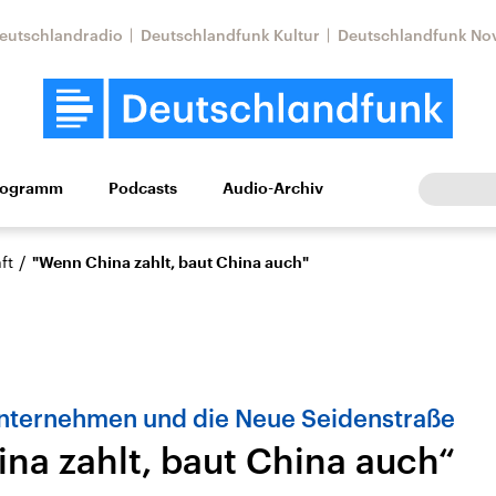
eutschlandradio
Deutschlandfunk Kultur
Deutschlandfunk No
rogramm
Podcasts
Audio-Archiv
Wirtschaft
Wissen
Kultur
Europa
Gesellschaf
/
ft
"Wenn China zahlt, baut China auch"
nternehmen und die Neue Seidenstraße
na zahlt, baut China auch“
Nahostkonflikt
Iran
le Beiträge,
Aktuelle Lage und
Aktuelle Lage und