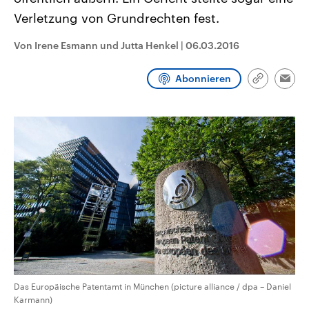
CDU, SPD und FDP regiert.-
aktuelle Weltgeschehen.
Verletzung von Grundrechten fest.
Umfragen, Prognosen,
Wahlprogramme, aktuelle Berichte
Sendungen
Programm
Podcasts
und Hintergründe zu den Parteien
Von Irene Esmann und Jutta Henkel
|
06.03.2016
und Kandidaten der anstehenden
Wahl.
Audio-Archiv
Abonnieren
Link
Emai
kopieren/te
Das Europäische Patentamt in München (picture alliance / dpa – Daniel
Karmann)