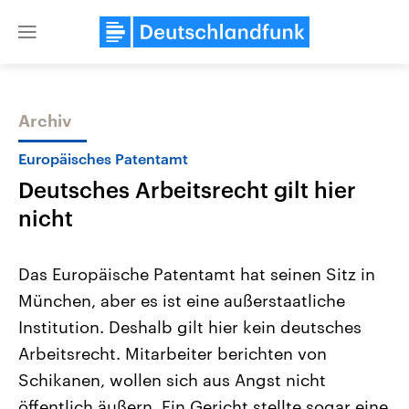
Close
menu
Archiv
Themen
Europäisches Patentamt
Deutsches Arbeitsrecht gilt hier
nicht
Das Europäische Patentamt hat seinen Sitz in
München, aber es ist eine außerstaatliche
Landtagswahl Sachsen-Anhalt
USA
Institution. Deshalb gilt hier kein deutsches
2026
Aktuelle Beiträge, Analys
Alle Informationen
Hintergründe
Arbeitsrecht. Mitarbeiter berichten von
Sachsen-Anhalt wählt am 6.
Wirtschaftlich und militäri
September 2026 einen neuen
gehören die Vereinigten S
Schikanen, wollen sich aus Angst nicht
Landtag. Seit 2021 wird das
den mächtigsten Ländern 
öffentlich äußern. Ein Gericht stellte sogar eine
Bundesland von einer Koalition aus
mit großem Einfluss auf d