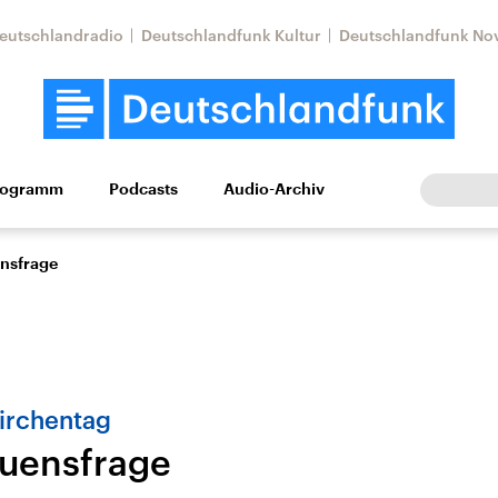
eutschlandradio
Deutschlandfunk Kultur
Deutschlandfunk No
rogramm
Podcasts
Audio-Archiv
Wirtschaft
Wissen
Kultur
Europa
Gesellschaf
ensfrage
irchentag
auensfrage
Nahostkonflikt
Iran
le Beiträge,
Aktuelle Lage und
Aktuelle Lage und