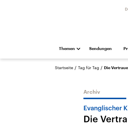
D
Themen
Sendungen
P
Die Nachrichten
Politik
/
/
Startseite
Tag für Tag
Die Vertrau
Hörspiel und Feature
Musik
Archiv
Evanglischer K
Die Vertr
Landtagswahl Sachsen-
USA
Anhalt 2026
Aktuel