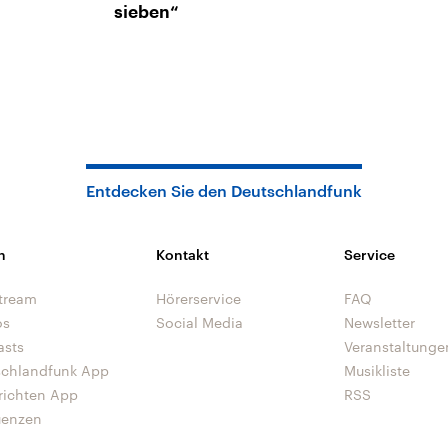
sieben“
Entdecken Sie den Deutschlandfunk
n
Kontakt
Service
tream
Hörerservice
FAQ
os
Social Media
Newsletter
asts
Veranstaltunge
schlandfunk App
Musikliste
richten App
RSS
uenzen