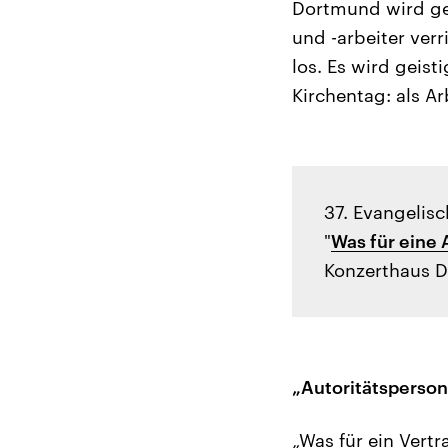
Dortmund wird ges
und -arbeiter verr
los. Es wird geist
Kirchentag: als Ar
37. Evangelis
"
Was für eine
Konzerthaus 
„Autoritätsperson
„Was für ein Vertr