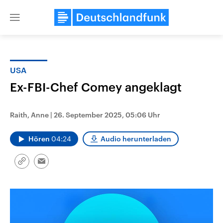
Close
menu
USA
Themen
Ex-FBI-Chef Comey angeklagt
Raith, Anne
|
26. September 2025, 05:06 Uhr
Hören
04:24
Audio herunterladen
Link
Email
kopieren/teilen
Landtagswahl Sachsen-Anhalt
USA
2026
Aktuelle Beiträge, Analys
Alle Informationen
Hintergründe
Sachsen-Anhalt wählt am 6.
Wirtschaftlich und militäri
September 2026 einen neuen
gehören die Vereinigten S
Landtag. Seit 2021 wird das
den mächtigsten Ländern 
Bundesland von einer Koalition aus
mit großem Einfluss auf d