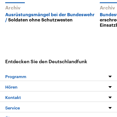
Archiv
Archiv
Ausrüstungsmängel bei der Bundeswehr
Bundes
Soldaten ohne Schutzwesten
erschre
Einsatz
Entdecken Sie den Deutschlandfunk
Programm
Programm
Hören
Alle Sendungen
Livestream
Kontakt
Die Nachrichten
Audios
Hörerservice
Service
Nachrichtenleicht
Podcasts
Social Media
FAQ