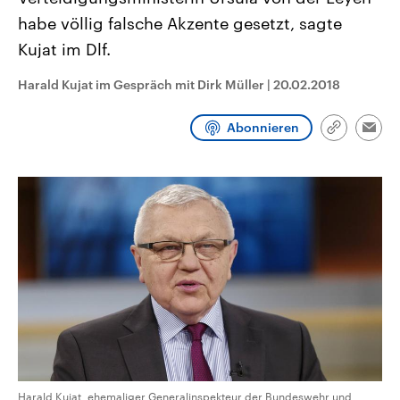
CDU, SPD und FDP regiert.-
aktuelle Weltgeschehen.
habe völlig falsche Akzente gesetzt, sagte
Umfragen, Prognosen,
Wahlprogramme, aktuelle Berichte
Kujat im Dlf.
Sendungen
Programm
Podcasts
und Hintergründe zu den Parteien
und Kandidaten der anstehenden
Wahl.
Harald Kujat im Gespräch mit Dirk Müller
|
20.02.2018
Audio-Archiv
Abonnieren
Link
Emai
kopieren/te
Harald Kujat, ehemaliger Generalinspekteur der Bundeswehr und