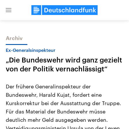
Close
menu
Archiv
Themen
Ex-Generalsinspekteur
„Die Bundeswehr wird ganz gezielt
von der Politik vernachlässigt“
Der frühere Generalinspekteur der
Bundeswehr, Harald Kujat, fordert eine
Landtagswahl Sachsen-Anhalt
USA
Kurskorrektur bei der Ausstattung der Truppe.
2026
Aktuelle Beiträge, Analys
Alle Informationen
Hintergründe
Für das Material der Bundeswehr müsse
Sachsen-Anhalt wählt am 6.
Wirtschaftlich und militäri
September 2026 einen neuen
gehören die Vereinigten S
deutlich mehr Geld ausgegeben werden.
Landtag. Seit 2021 wird das
den mächtigsten Ländern 
Verteidigungsministerin Ursula von der Leyen
Bundesland von einer Koalition aus
mit großem Einfluss auf d