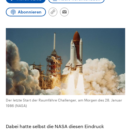
CDU, SPD und FDP regiert.-
aktuelle Weltgeschehen.
Umfragen, Prognosen,
Abonnieren
Wahlprogramme, aktuelle Berichte
Link
Email
Sendungen
Programm
Podcasts
und Hintergründe zu den Parteien
kopieren/teilen
und Kandidaten der anstehenden
Wahl.
Audio-Archiv
Der letzte Start der Raumfähre Challenger, am Morgen des 28. Januar
1986 (NASA)
Dabei hatte selbst die NASA diesen Eindruck