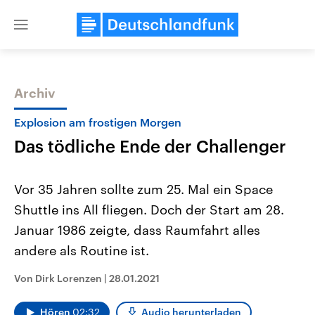
Close
menu
Archiv
Themen
Explosion am frostigen Morgen
Das tödliche Ende der Challenger
Vor 35 Jahren sollte zum 25. Mal ein Space
Shuttle ins All fliegen. Doch der Start am 28.
Januar 1986 zeigte, dass Raumfahrt alles
Landtagswahl Sachsen-Anhalt
USA
andere als Routine ist.
2026
Aktuelle Beiträge, Analys
Alle Informationen
Hintergründe
Von Dirk Lorenzen
|
28.01.2021
Sachsen-Anhalt wählt am 6.
Wirtschaftlich und militäri
September 2026 einen neuen
gehören die Vereinigten S
Landtag. Seit 2021 wird das
den mächtigsten Ländern 
Hören
02:32
Audio herunterladen
Bundesland von einer Koalition aus
mit großem Einfluss auf d