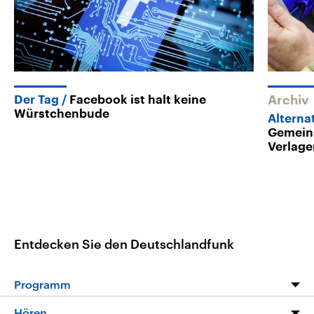
Der Tag
Facebook ist halt keine
Archiv
Würstchenbude
Alterna
Gemein
Verlag
Entdecken Sie den Deutschlandfunk
Programm
Programm
Hören