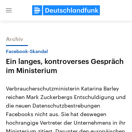
Close
menu
Archiv
Themen
Facebook-Skandal
Ein langes, kontroverses Gespräch
im Ministerium
Verbraucherschutzministerin Katarina Barley
reichen Mark Zuckerbergs Entschuldigung und
Landtagswahl Sachsen-Anhalt
USA
die neuen Datenschutzbestrebungen
2026
Aktuelle Beiträge, Analys
Alle Informationen
Hintergründe
Facebooks nicht aus. Sie hat deswegen
Sachsen-Anhalt wählt am 6.
Wirtschaftlich und militäri
September 2026 einen neuen
gehören die Vereinigten S
hochrangige Vertreter der Unternehmens in ihr
Landtag. Seit 2021 wird das
den mächtigsten Ländern 
Ministerium zitiert. Darunter den europäischen
Bundesland von einer Koalition aus
mit großem Einfluss auf d