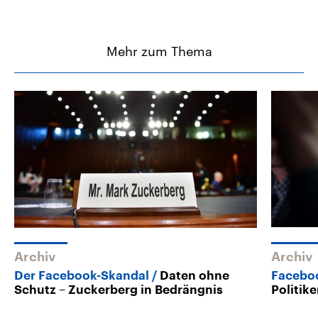
Mehr zum Thema
Archiv
Archiv
Der Facebook-Skandal
Daten ohne
Facebo
Schutz – Zuckerberg in Bedrängnis
Politik