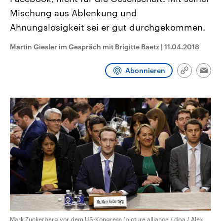
CDU, SPD und FDP regiert.-
aktuelle Weltgeschehen.
Mischung aus Ablenkung und
Umfragen, Prognosen,
Wahlprogramme, aktuelle Berichte
Ahnungslosigkeit sei er gut durchgekommen.
Sendungen
Programm
Podcasts
und Hintergründe zu den Parteien
und Kandidaten der anstehenden
Wahl.
Martin Giesler im Gespräch mit Brigitte Baetz
|
11.04.2018
Audio-Archiv
Abonnieren
Link
Emai
kopieren/te
Mark Zuckerberg vor dem US-Kongress (picture alliance / dpa / Alex