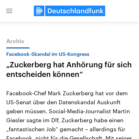
Close
menu
Archiv
Themen
Facebook-Skandal im US-Kongress
„Zuckerberg hat Anhörung für sich
entscheiden können“
Facebook-Chef Mark Zuckerberg hat vor dem
US-Senat über den Datenskandal Auskunft
Landtagswahl Sachsen-Anhalt
USA
geben müssen. Social-Media-Journalist Martin
2026
Aktuelle Beiträge, Analys
Alle Informationen
Hintergründe
Giesler sagte im Dlf, Zuckerberg habe einen
Sachsen-Anhalt wählt am 6.
Wirtschaftlich und militäri
September 2026 einen neuen
gehören die Vereinigten S
„fantastischen Job“ gemacht – allerdings für
Landtag. Seit 2021 wird das
den mächtigsten Ländern 
Facebook, nicht für die Gesellschaft. Mit seiner
Bundesland von einer Koalition aus
mit großem Einfluss auf d