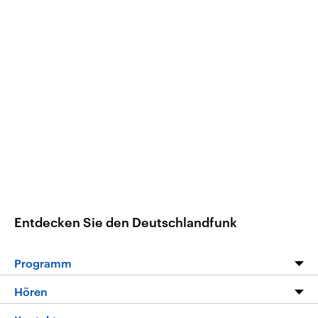
Entdecken Sie den Deutschlandfunk
Programm
Programm
Hören
Alle Sendungen
Livestream