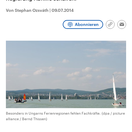
CDU, SPD und FDP regiert.-
aktuelle Weltgeschehen.
Umfragen, Prognosen,
Von Stephan Ozsváth
|
09.07.2014
Wahlprogramme, aktuelle Berichte
Sendungen
Programm
Podcasts
und Hintergründe zu den Parteien
und Kandidaten der anstehenden
Abonnieren
Link
Wahl.
Emai
kopieren/te
Audio-Archiv
Besonders in Ungarns Ferienregionen fehlen Fachkräfte. (dpa / picture
alliance / Bernd Thissen)