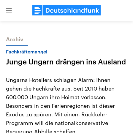
Close
menu
Archiv
Themen
Fachkräftemangel
Junge Ungarn drängen ins Ausland
Ungarns Hoteliers schlagen Alarm: Ihnen
gehen die Fachkräfte aus. Seit 2010 haben
600.000 Ungarn ihre Heimat verlassen.
Landtagswahl Sachsen-Anhalt
USA
Besonders in den Ferienregionen ist dieser
2026
Aktuelle Beiträge, Analys
Alle Informationen
Exodus zu spüren. Mit einem Rückkehr-
Hintergründe
Sachsen-Anhalt wählt am 6.
Wirtschaftlich und militäri
Programm will die nationalkonservative
September 2026 einen neuen
gehören die Vereinigten S
Landtag. Seit 2021 wird das
den mächtigsten Ländern 
Regierung Abhilfe schaffen.
Bundesland von einer Koalition aus
mit großem Einfluss auf d