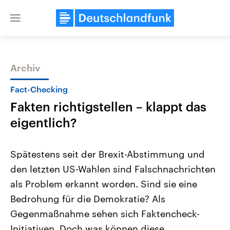
Close
menu
Archiv
Themen
Fact-Checking
Fakten richtigstellen – klappt das
eigentlich?
Spätestens seit der Brexit-Abstimmung und
den letzten US-Wahlen sind Falschnachrichten
Landtagswahl Sachsen-Anhalt
USA
als Problem erkannt worden. Sind sie eine
2026
Aktuelle Beiträge, Analys
Alle Informationen
Hintergründe
Bedrohung für die Demokratie? Als
Sachsen-Anhalt wählt am 6.
Wirtschaftlich und militäri
September 2026 einen neuen
gehören die Vereinigten S
Gegenmaßnahme sehen sich Faktencheck-
Landtag. Seit 2021 wird das
den mächtigsten Ländern 
Initiativen. Doch was können diese
Bundesland von einer Koalition aus
mit großem Einfluss auf d