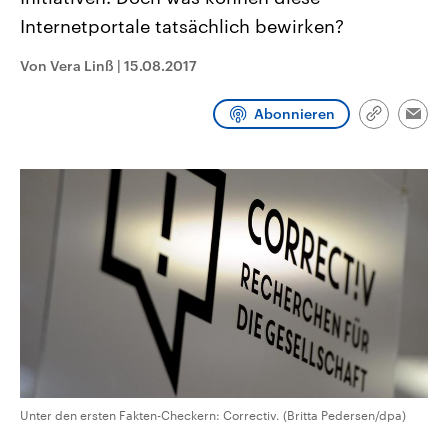
CDU, SPD und FDP regiert.-
aktuelle Weltgeschehen.
Internetportale tatsächlich bewirken?
Umfragen, Prognosen,
Wahlprogramme, aktuelle Berichte
Sendungen
Programm
Podcasts
und Hintergründe zu den Parteien
Von Vera Linß
|
15.08.2017
und Kandidaten der anstehenden
Wahl.
Audio-Archiv
Abonnieren
Link
Emai
kopieren/te
Unter den ersten Fakten-Checkern: Correctiv. (Britta Pedersen/dpa)