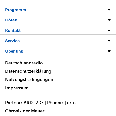
Programm
Programm
Hören
Alle Sendungen
Livestream
Kontakt
Die Nachrichten
Audios
Hörerservice
Service
Nachrichtenleicht
Podcasts
Social Media
FAQ
Über uns
Neue Beiträge auf dlf.de
Deutschlandfunk App
Newsletter
Deutschlandradio
Themen-Schwerpunkte
Nachrichten App
Deutschlandradio
Veranstaltungen
Presse
Frequenzen
Datenschutzerklärung
Musikliste
Ausbildung und Karriere
Nutzungsbedingungen
RSS
Transparenz
Impressum
Korrekturen
Barrierefreiheit
Partner
ARD
|
ZDF
|
Phoenix
|
arte
|
Chronik der Mauer