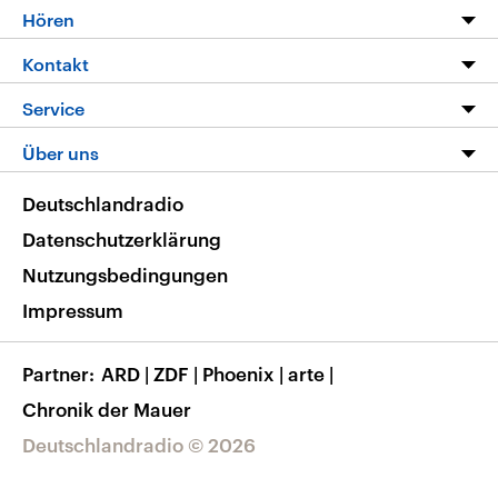
Programm
Hören
Alle Sendungen
Livestream
Kontakt
Die Nachrichten
Audios
Hörerservice
Service
Nachrichtenleicht
Podcasts
Social Media
FAQ
Über uns
Neue Beiträge auf dlf.de
Deutschlandfunk App
Newsletter
Deutschlandradio
Themen-Schwerpunkte
Nachrichten App
Deutschlandradio
Veranstaltungen
Presse
Frequenzen
Datenschutzerklärung
Musikliste
Ausbildung und Karriere
Nutzungsbedingungen
RSS
Transparenz
Impressum
Korrekturen
Barrierefreiheit
Partner
ARD
|
ZDF
|
Phoenix
|
arte
|
Chronik der Mauer
Deutschlandradio © 2026