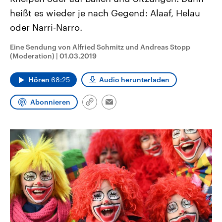
CDU, SPD und FDP regiert.-
aktuelle Weltgeschehen.
heißt es wieder je nach Gegend: Alaaf, Helau
Umfragen, Prognosen,
Wahlprogramme, aktuelle Berichte
oder Narri-Narro.
Sendungen
Programm
Podcasts
und Hintergründe zu den Parteien
und Kandidaten der anstehenden
Wahl.
Eine Sendung von Alfried Schmitz und Andreas Stopp
Audio-Archiv
(Moderation)
|
01.03.2019
Hören
68:25
Audio herunterladen
Abonnieren
Link
Email
kopieren/teilen