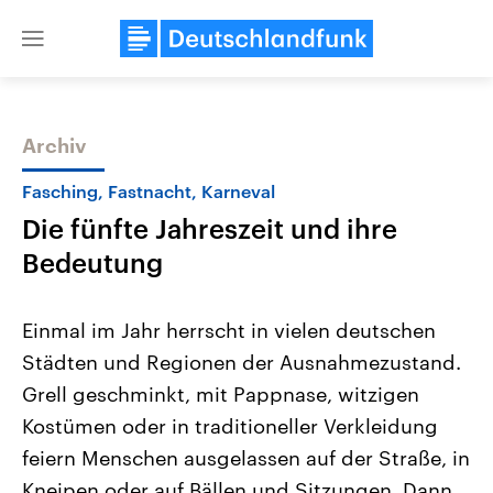
Close
menu
Archiv
Themen
Fasching, Fastnacht, Karneval
Die fünfte Jahreszeit und ihre
Bedeutung
Einmal im Jahr herrscht in vielen deutschen
Städten und Regionen der Ausnahmezustand.
Landtagswahl Sachsen-Anhalt
USA
Grell geschminkt, mit Pappnase, witzigen
2026
Aktuelle Beiträge, Analys
Alle Informationen
Hintergründe
Kostümen oder in traditioneller Verkleidung
Sachsen-Anhalt wählt am 6.
Wirtschaftlich und militäri
September 2026 einen neuen
gehören die Vereinigten S
feiern Menschen ausgelassen auf der Straße, in
Landtag. Seit 2021 wird das
den mächtigsten Ländern 
Kneipen oder auf Bällen und Sitzungen. Dann
Bundesland von einer Koalition aus
mit großem Einfluss auf d