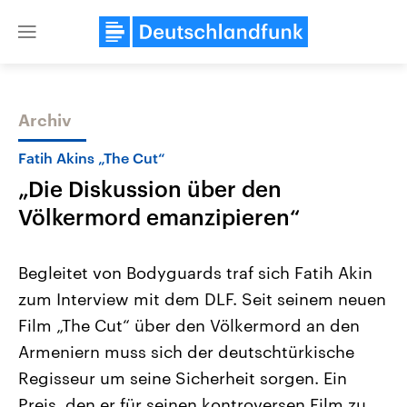
Close
menu
Archiv
Themen
Fatih Akins „The Cut“
„Die Diskussion über den
Völkermord emanzipieren“
Begleitet von Bodyguards traf sich Fatih Akin
zum Interview mit dem DLF. Seit seinem neuen
Landtagswahl Sachsen-Anhalt
USA
Film „The Cut“ über den Völkermord an den
2026
Aktuelle Beiträge, Analys
Alle Informationen
Hintergründe
Armeniern muss sich der deutschtürkische
Sachsen-Anhalt wählt am 6.
Wirtschaftlich und militäri
September 2026 einen neuen
gehören die Vereinigten S
Regisseur um seine Sicherheit sorgen. Ein
Landtag. Seit 2021 wird das
den mächtigsten Ländern 
Preis, den er für seinen kontroversen Film zu
Bundesland von einer Koalition aus
mit großem Einfluss auf d