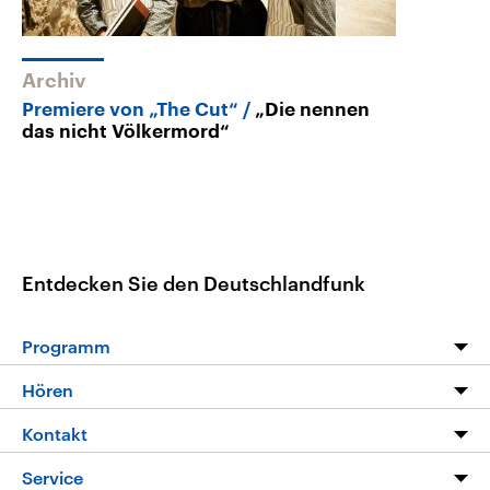
Archiv
Premiere von „The Cut“
„Die nennen
das nicht Völkermord“
Entdecken Sie den Deutschlandfunk
Programm
Programm
Hören
Alle Sendungen
Livestream
Kontakt
Die Nachrichten
Audios
Hörerservice
Service
Nachrichtenleicht