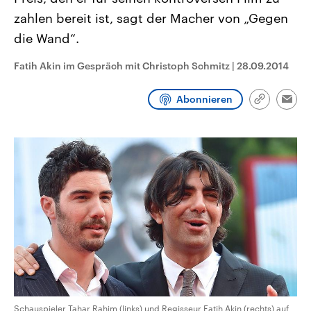
CDU, SPD und FDP regiert.-
aktuelle Weltgeschehen.
zahlen bereit ist, sagt der Macher von „Gegen
Umfragen, Prognosen,
Wahlprogramme, aktuelle Berichte
die Wand“.
Sendungen
Programm
Podcasts
und Hintergründe zu den Parteien
und Kandidaten der anstehenden
Wahl.
Fatih Akin im Gespräch mit Christoph Schmitz
|
28.09.2014
Audio-Archiv
Abonnieren
Link
Emai
kopieren/te
Schauspieler Tahar Rahim (links) und Regisseur Fatih Akin (rechts) auf