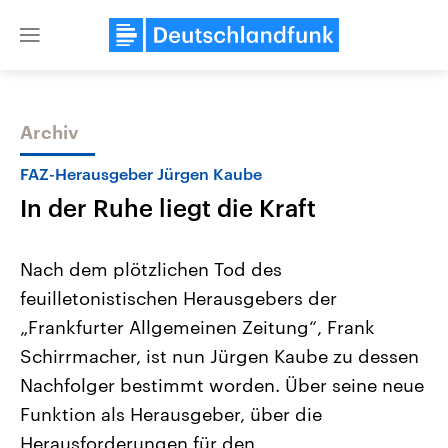
Close
menu
Archiv
Themen
FAZ-Herausgeber Jürgen Kaube
In der Ruhe liegt die Kraft
Nach dem plötzlichen Tod des
feuilletonistischen Herausgebers der
„Frankfurter Allgemeinen Zeitung“, Frank
Landtagswahl Sachsen-Anhalt
USA
Schirrmacher, ist nun Jürgen Kaube zu dessen
2026
Aktuelle Beiträge, Analys
Alle Informationen
Nachfolger bestimmt worden. Über seine neue
Hintergründe
Sachsen-Anhalt wählt am 6.
Wirtschaftlich und militäri
Funktion als Herausgeber, über die
September 2026 einen neuen
gehören die Vereinigten S
Landtag. Seit 2021 wird das
den mächtigsten Ländern 
Herausforderungen für den
Bundesland von einer Koalition aus
mit großem Einfluss auf d