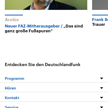
Archiv
Frank S
Trauer
Neuer FAZ-Mitherausgeber
„Das sind
ganz große Fußspuren“
Entdecken Sie den Deutschlandfunk
Programm
Programm
Hören
Alle Sendungen
Livestream
Kontakt
Die Nachrichten
Audios
Hörerservice
Service