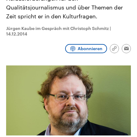
CDU, SPD und FDP regiert.-
aktuelle Weltgeschehen.
Qualitätsjournalismus und über Themen der
Umfragen, Prognosen,
Wahlprogramme, aktuelle Berichte
Zeit spricht er in den Kulturfragen.
Sendungen
Programm
Podcasts
und Hintergründe zu den Parteien
und Kandidaten der anstehenden
Wahl.
Jürgen Kaube im Gespräch mit Christoph Schmitz
|
14.12.2014
Audio-Archiv
Abonnieren
Link
Emai
kopieren/te