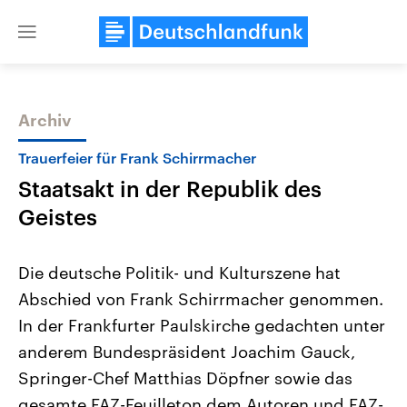
Close
menu
Archiv
Themen
Trauerfeier für Frank Schirrmacher
Staatsakt in der Republik des
Geistes
Die deutsche Politik- und Kulturszene hat
Abschied von Frank Schirrmacher genommen.
Landtagswahl Sachsen-Anhalt
USA
In der Frankfurter Paulskirche gedachten unter
2026
Aktuelle Beiträge, Analys
Alle Informationen
Hintergründe
anderem Bundespräsident Joachim Gauck,
Sachsen-Anhalt wählt am 6.
Wirtschaftlich und militäri
September 2026 einen neuen
gehören die Vereinigten S
Springer-Chef Matthias Döpfner sowie das
Landtag. Seit 2021 wird das
den mächtigsten Ländern 
gesamte FAZ-Feuilleton dem Autoren und FAZ-
Bundesland von einer Koalition aus
mit großem Einfluss auf d