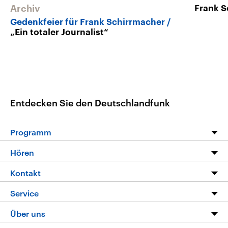
Archiv
Frank S
Gedenkfeier für Frank Schirrmacher
„Ein totaler Journalist“
Entdecken Sie den Deutschlandfunk
Programm
Programm
Hören
Alle Sendungen
Livestream
Kontakt
Die Nachrichten
Audios
Hörerservice
Service
Nachrichtenleicht
Podcasts
Social Media
FAQ
Über uns
Neue Beiträge auf dlf.de
Deutschlandfunk App
Newsletter