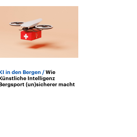
KI in den Bergen
Wie
Archiv
Künstliche Intelligenz
Aus dem Arch
Bergsport (un)sicherer macht
Dahlmeier am 
fasziniert hat