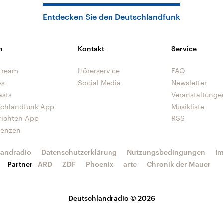
Entdecken Sie den Deutschlandfunk
n
Kontakt
Service
tream
Hörerservice
FAQ
os
Social Media
Newsletter
asts
Veranstaltunge
schlandfunk App
Musikliste
richten App
RSS
uenzen
landradio
Datenschutzerklärung
Nutzungsbedingungen
I
Partner
ARD
ZDF
Phoenix
arte
Chronik der Mauer
Deutschlandradio © 2026