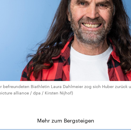
 befreundeten Biathletin Laura Dahlmeier zog sich Huber zurück u
icture alliance / dpa / Kirsten Nijhof)
Mehr zum Bergsteigen