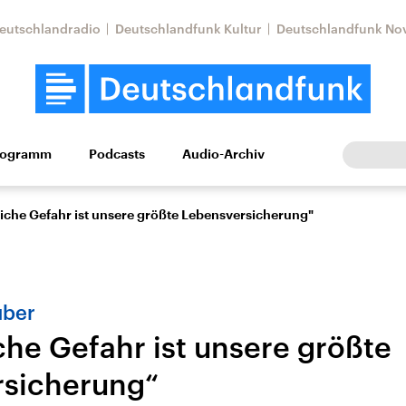
eutschlandradio
Deutschlandfunk Kultur
Deutschlandfunk No
rogramm
Podcasts
Audio-Archiv
Wirtschaft
Wissen
Kultur
Europa
Gesellschaf
liche Gefahr ist unsere größte Lebensversicherung"
uber
che Gefahr ist unsere größte
rsicherung“
Nahostkonflikt
Iran
le Beiträge,
Aktuelle Lage und
Aktuelle Lage und