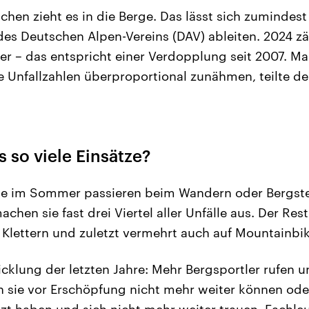
en zieht es in die Berge. Das lässt sich zumindest
des Deutschen Alpen-Vereins (DAV) ableiten. 2024 zä
der – das entspricht einer Verdopplung seit 2007. M
e Unfallzahlen überproportional zunähmen, teilte de
 so viele Einsätze?
lle im Sommer passieren beim Wandern oder Bergste
chen sie fast drei Viertel aller Unfälle aus. Der Rest 
 Klettern und zuletzt vermehrt auch auf Mountainbik
cklung der letzten Jahre: Mehr Bergsportler rufen un
 sie vor Erschöpfung nicht mehr weiter können ode
tzt haben und sich nicht mehr weiter trauen. Fachle