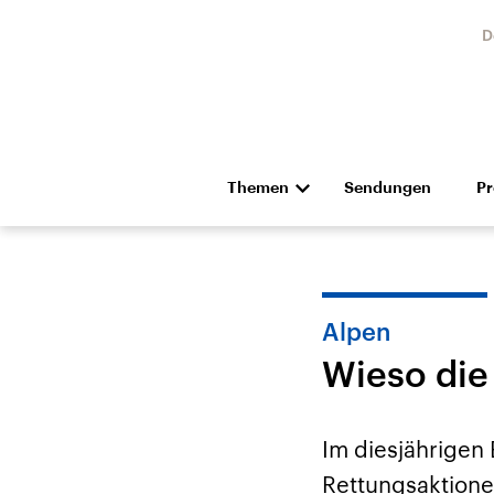
D
Themen
Sendungen
P
Die Nachrichten
Politik
Hörspiel und Feature
Musik
Alpen
Wieso die
Im diesjährigen
Landtagswahl Sachsen-
USA
Rettungsaktione
Anhalt 2026
Aktuel