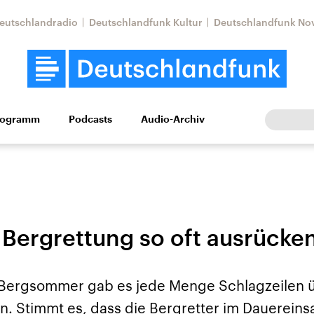
eutschlandradio
Deutschlandfunk Kultur
Deutschlandfunk No
rogramm
Podcasts
Audio-Archiv
Wirtschaft
Wissen
Kultur
Europa
Gesellschaf
 Bergrettung so oft ausrücke
 Bergsommer gab es jede Menge Schlagzeilen 
Nahostkonflikt
Iran
n. Stimmt es, dass die Bergretter im Dauereins
le Beiträge,
Aktuelle Lage und
Aktuelle Lage und