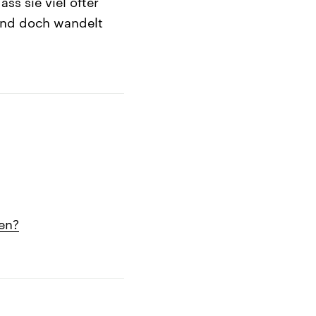
ss sie viel öfter
 Und doch wandelt
gen?