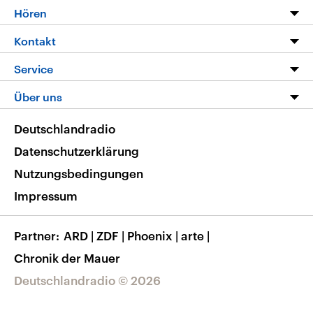
Programm
Hören
Alle Sendungen
Livestream
Kontakt
Die Nachrichten
Audios
Hörerservice
Service
Nachrichtenleicht
Podcasts
Social Media
FAQ
Über uns
Neue Beiträge auf dlf.de
Deutschlandfunk App
Newsletter
Deutschlandradio
Themen-Schwerpunkte
Nachrichten App
Deutschlandradio
Veranstaltungen
Presse
Frequenzen
Datenschutzerklärung
Musikliste
Ausbildung und Karriere
Nutzungsbedingungen
RSS
Transparenz
Impressum
Korrekturen
Barrierefreiheit
Partner
ARD
|
ZDF
|
Phoenix
|
arte
|
Chronik der Mauer
Deutschlandradio © 2026