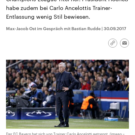
CDU, SPD und FDP regiert.-
aktuelle Weltgeschehen.
habe zudem bei Carlo Ancelottis Trainer-
Umfragen, Prognosen,
Wahlprogramme, aktuelle Berichte
Entlassung wenig Stil bewiesen.
Sendungen
Programm
Podcasts
und Hintergründe zu den Parteien
und Kandidaten der anstehenden
Wahl.
Max-Jacob Ost im Gespräch mit Bastian Rudde
|
30.09.2017
Audio-Archiv
Link
Emai
kopieren/te
Der FC Bayern hat sich von Trainer Carlo Ancelotti getrennt. (imago –