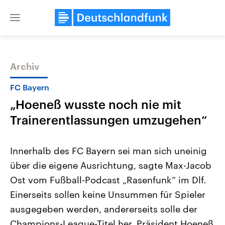
Close
menu
Archiv
Themen
FC Bayern
„Hoeneß wusste noch nie mit
Trainerentlassungen umzugehen“
Innerhalb des FC Bayern sei man sich uneinig
über die eigene Ausrichtung, sagte Max-Jacob
Landtagswahl Sachsen-Anhalt
USA
Ost vom Fußball-Podcast „Rasenfunk“ im Dlf.
2026
Aktuelle Beiträge, Analys
Alle Informationen
Hintergründe
Einerseits sollen keine Unsummen für Spieler
Sachsen-Anhalt wählt am 6.
Wirtschaftlich und militäri
September 2026 einen neuen
gehören die Vereinigten S
ausgegeben werden, andererseits solle der
Landtag. Seit 2021 wird das
den mächtigsten Ländern 
Champions-League-Titel her. Präsident Hoeneß
Bundesland von einer Koalition aus
mit großem Einfluss auf d