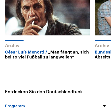
Archiv
Archiv
César Luís Menotti
„Man fängt an, sich
Bundes
bei so viel Fußball zu langweilen“
Abseits
Entdecken Sie den Deutschlandfunk
Programm