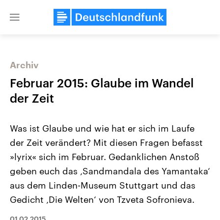
Close
menu
Archiv
Themen
Februar 2015: Glaube im Wandel
der Zeit
Was ist Glaube und wie hat er sich im Laufe
der Zeit verändert? Mit diesen Fragen befasst
»lyrix« sich im Februar. Gedanklichen Anstoß
geben euch das ‚Sandmandala des Yamantaka‘
Landtagswahl Sachsen-Anhalt
USA
2026
Aktuelle Beiträge, Analys
aus dem Linden-Museum Stuttgart und das
Alle Informationen
Hintergründe
Sachsen-Anhalt wählt am 6.
Wirtschaftlich und militäri
Gedicht ‚Die Welten‘ von Tzveta Sofronieva.
September 2026 einen neuen
gehören die Vereinigten S
Landtag. Seit 2021 wird das
den mächtigsten Ländern 
Bundesland von einer Koalition aus
mit großem Einfluss auf d
01.02.2015