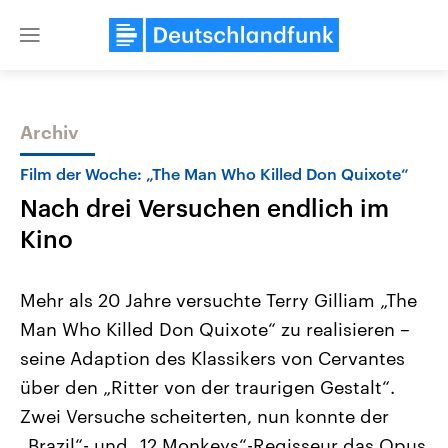
Close
menu
Archiv
Themen
Film der Woche: „The Man Who Killed Don Quixote“
Nach drei Versuchen endlich im
Kino
Mehr als 20 Jahre versuchte Terry Gilliam „The
Man Who Killed Don Quixote“ zu realisieren –
Landtagswahl Sachsen-Anhalt
USA
seine Adaption des Klassikers von Cervantes
2026
Aktuelle Beiträge, Analys
Alle Informationen
Hintergründe
über den „Ritter von der traurigen Gestalt“.
Sachsen-Anhalt wählt am 6.
Wirtschaftlich und militäri
September 2026 einen neuen
gehören die Vereinigten S
Zwei Versuche scheiterten, nun konnte der
Landtag. Seit 2021 wird das
den mächtigsten Ländern 
„Brazil“- und „12 Monkeys“-Regisseur das Opus
Bundesland von einer Koalition aus
mit großem Einfluss auf d