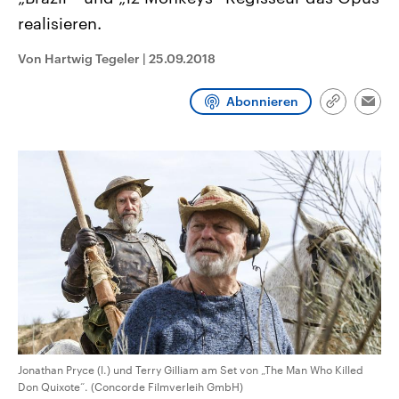
CDU, SPD und FDP regiert.-
aktuelle Weltgeschehen.
realisieren.
Umfragen, Prognosen,
Wahlprogramme, aktuelle Berichte
Sendungen
Programm
Podcasts
und Hintergründe zu den Parteien
Von Hartwig Tegeler
|
25.09.2018
und Kandidaten der anstehenden
Wahl.
Audio-Archiv
Abonnieren
Link
Emai
kopieren/te
Jonathan Pryce (l.) und Terry Gilliam am Set von „The Man Who Killed
Don Quixote“. (Concorde Filmverleih GmbH)