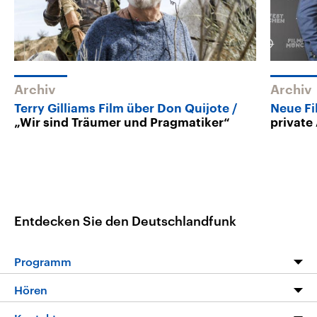
Archiv
Archiv
Terry Gilliams Film über Don Quijote
Neue F
„Wir sind Träumer und Pragmatiker“
private
Entdecken Sie den Deutschlandfunk
Programm
Programm
Hören
Alle Sendungen
Livestream