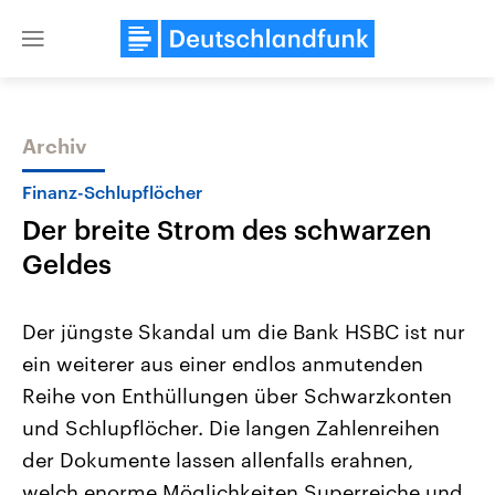
Close
menu
Archiv
Themen
Finanz-Schlupflöcher
Der breite Strom des schwarzen
Geldes
Der jüngste Skandal um die Bank HSBC ist nur
ein weiterer aus einer endlos anmutenden
Landtagswahl Sachsen-Anhalt
USA
Reihe von Enthüllungen über Schwarzkonten
2026
Aktuelle Beiträge, Analys
Alle Informationen
Hintergründe
und Schlupflöcher. Die langen Zahlenreihen
Sachsen-Anhalt wählt am 6.
Wirtschaftlich und militäri
September 2026 einen neuen
gehören die Vereinigten S
der Dokumente lassen allenfalls erahnen,
Landtag. Seit 2021 wird das
den mächtigsten Ländern 
welch enorme Möglichkeiten Superreiche und
Bundesland von einer Koalition aus
mit großem Einfluss auf d