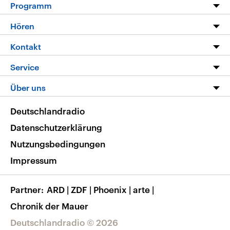
Programm
Programm
Hören
Alle Sendungen
Livestream
Kontakt
Die Nachrichten
Audios
Hörerservice
Service
Nachrichtenleicht
Podcasts
Social Media
FAQ
Über uns
Neue Beiträge auf dlf.de
Deutschlandfunk App
Newsletter
Deutschlandradio
Themen-Schwerpunkte
Nachrichten App
Deutschlandradio
Veranstaltungen
Presse
Frequenzen
Datenschutzerklärung
Musikliste
Ausbildung und Karriere
Nutzungsbedingungen
RSS
Transparenz
Impressum
Korrekturen
Barrierefreiheit
Partner
ARD
|
ZDF
|
Phoenix
|
arte
|
Chronik der Mauer
Deutschlandradio © 2026