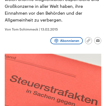
CDU, SPD und FDP regiert.-
aktuelle Weltgeschehen.
Großkonzerne in aller Welt haben, ihre
Umfragen, Prognosen,
Wahlprogramme, aktuelle Berichte
Einnahmen vor den Behörden und der
Sendungen
Programm
Podcasts
und Hintergründe zu den Parteien
und Kandidaten der anstehenden
Allgemeinheit zu verbergen.
Wahl.
Audio-Archiv
Von Tom Schimmeck
|
13.02.2015
Abonnieren
Link
Emai
kopieren/te