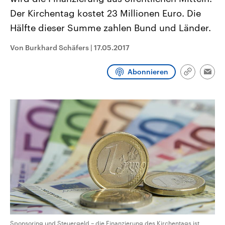
CDU, SPD und FDP regiert.-
aktuelle Weltgeschehen.
Der Kirchentag kostet 23 Millionen Euro. Die
Umfragen, Prognosen,
Wahlprogramme, aktuelle Berichte
Hälfte dieser Summe zahlen Bund und Länder.
Sendungen
Programm
Podcasts
und Hintergründe zu den Parteien
und Kandidaten der anstehenden
Wahl.
Von Burkhard Schäfers
|
17.05.2017
Audio-Archiv
Abonnieren
Link
Emai
kopieren/te
Sponsoring und Steuergeld – die Finanzierung des Kirchentags ist