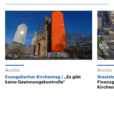
Archiv
Archiv
Evangelischer Kirchentag
„Es gibt
Staatsl
keine Gesinnungskontrolle“
Finanzg
Kirche