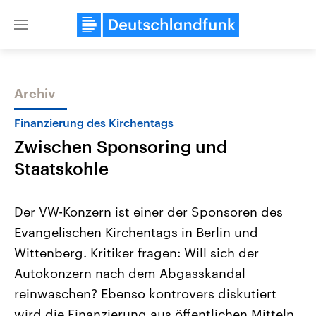
Close
menu
Archiv
Themen
Finanzierung des Kirchentags
Zwischen Sponsoring und
Staatskohle
Der VW-Konzern ist einer der Sponsoren des
Evangelischen Kirchentags in Berlin und
Landtagswahl Sachsen-Anhalt
USA
Wittenberg. Kritiker fragen: Will sich der
2026
Aktuelle Beiträge, Analys
Alle Informationen
Hintergründe
Autokonzern nach dem Abgasskandal
Sachsen-Anhalt wählt am 6.
Wirtschaftlich und militäri
September 2026 einen neuen
gehören die Vereinigten S
reinwaschen? Ebenso kontrovers diskutiert
Landtag. Seit 2021 wird das
den mächtigsten Ländern 
wird die Finanzierung aus öffentlichen Mitteln.
Bundesland von einer Koalition aus
mit großem Einfluss auf d