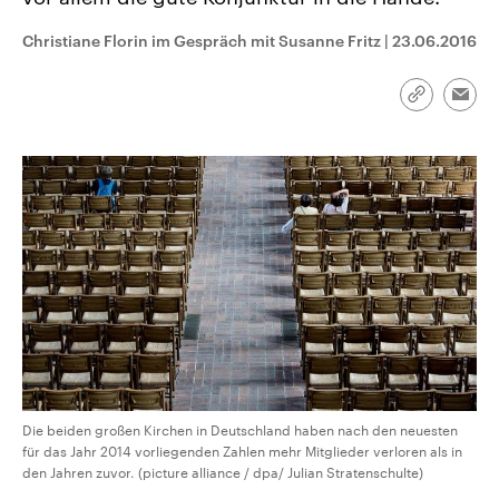
CDU, SPD und FDP regiert.-
aktuelle Weltgeschehen.
Umfragen, Prognosen,
Christiane Florin im Gespräch mit Susanne Fritz
|
23.06.2016
Wahlprogramme, aktuelle Berichte
Sendungen
Programm
Podcasts
und Hintergründe zu den Parteien
und Kandidaten der anstehenden
Wahl.
Link
Emai
kopieren/te
Audio-Archiv
Die beiden großen Kirchen in Deutschland haben nach den neuesten
für das Jahr 2014 vorliegenden Zahlen mehr Mitglieder verloren als in
den Jahren zuvor. (picture alliance / dpa/ Julian Stratenschulte)