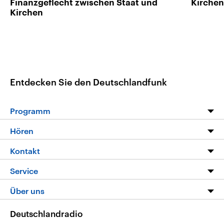
Finanzgeflecht zwischen Staat und
Kirchen
Kirchen
Entdecken Sie den Deutschlandfunk
Programm
Programm
Hören
Alle Sendungen
Livestream
Kontakt
Die Nachrichten
Audios
Hörerservice
Service
Nachrichtenleicht
Podcasts
Social Media
FAQ
Über uns
Neue Beiträge auf dlf.de
Deutschlandfunk App
Newsletter
Deutschlandradio
Themen-Schwerpunkte
Nachrichten App
Deutschlandradio
Veranstaltungen
Presse