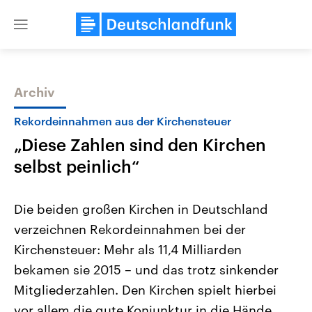
Close
menu
Archiv
Themen
Rekordeinnahmen aus der Kirchensteuer
„Diese Zahlen sind den Kirchen
selbst peinlich“
Die beiden großen Kirchen in Deutschland
verzeichnen Rekordeinnahmen bei der
Landtagswahl Sachsen-Anhalt
USA
Kirchensteuer: Mehr als 11,4 Milliarden
2026
Aktuelle Beiträge, Analys
Alle Informationen
Hintergründe
bekamen sie 2015 – und das trotz sinkender
Sachsen-Anhalt wählt am 6.
Wirtschaftlich und militäri
September 2026 einen neuen
gehören die Vereinigten S
Mitgliederzahlen. Den Kirchen spielt hierbei
Landtag. Seit 2021 wird das
den mächtigsten Ländern 
vor allem die gute Konjunktur in die Hände.
Bundesland von einer Koalition aus
mit großem Einfluss auf d