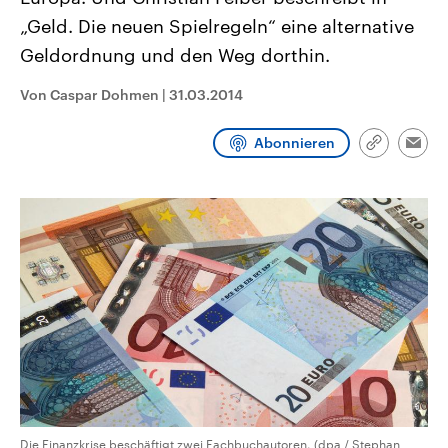
CDU, SPD und FDP regiert.-
aktuelle Weltgeschehen.
„Geld. Die neuen Spielregeln“ eine alternative
Umfragen, Prognosen,
Wahlprogramme, aktuelle Berichte
Geldordnung und den Weg dorthin.
Sendungen
Programm
Podcasts
und Hintergründe zu den Parteien
und Kandidaten der anstehenden
Wahl.
Von Caspar Dohmen
|
31.03.2014
Audio-Archiv
Abonnieren
Link
Emai
kopieren/te
Die Finanzkrise beschäftigt zwei Fachbuchautoren. (dpa / Stephan