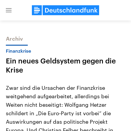
Close
menu
Archiv
Themen
Finanzkrise
Ein neues Geldsystem gegen die
Krise
Zwar sind die Ursachen der Finanzkrise
weitgehend aufgearbeitet, allerdings bei
Landtagswahl Sachsen-Anhalt
USA
Weiten nicht beseitigt: Wolfgang Hetzer
2026
Aktuelle Beiträge, Analys
Alle Informationen
Hintergründe
schildert in „Die Euro-Party ist vorbei“ die
Sachsen-Anhalt wählt am 6.
Wirtschaftlich und militäri
September 2026 einen neuen
gehören die Vereinigten S
Auswirkungen auf das politische Projekt
Landtag. Seit 2021 wird das
den mächtigsten Ländern 
Europa. Und Christian Felber beschreibt in
Bundesland von einer Koalition aus
mit großem Einfluss auf d