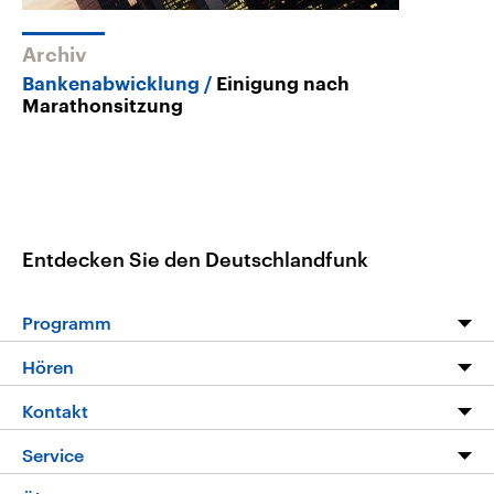
Archiv
Bankenabwicklung
Einigung nach
Marathonsitzung
Entdecken Sie den Deutschlandfunk
Programm
Programm
Hören
Alle Sendungen
Livestream
Kontakt
Die Nachrichten
Audios
Hörerservice
Service
Nachrichtenleicht
Podcasts
Social Media
FAQ