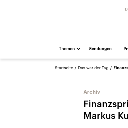
D
Themen
Sendungen
P
Die Nachrichten
Politik
/
/
Startseite
Das war der Tag
Finanzs
Hörspiel und Feature
Musik
Archiv
Finanzspri
Markus Ku
USA
Nahos
Aktuelle Beiträge,
Aktue