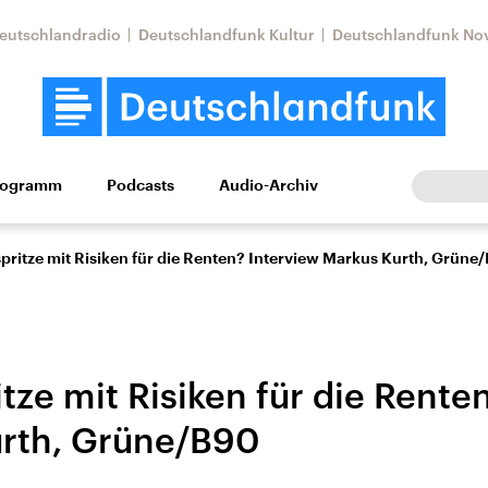
eutschlandradio
Deutschlandfunk Kultur
Deutschlandfunk No
rogramm
Podcasts
Audio-Archiv
Wirtschaft
Wissen
Kultur
Europa
Gesellschaf
pritze mit Risiken für die Renten? Interview Markus Kurth, Grüne
tze mit Risiken für die Rente
rth, Grüne/B90
tkonflikt
Iran
Faktenchecks
In unseren Faktenc
lle Lage und
Aktuelle Lage und