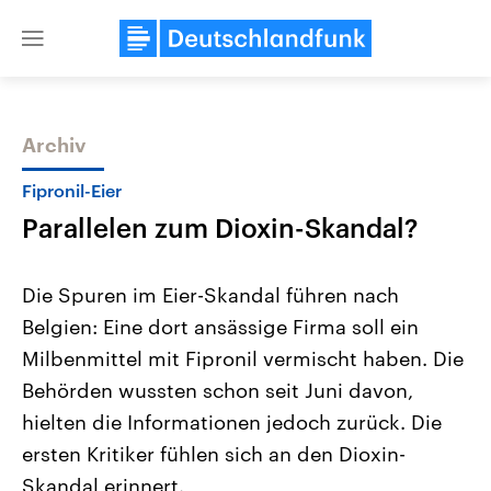
Close
menu
Archiv
Themen
Fipronil-Eier
Parallelen zum Dioxin-Skandal?
Die Spuren im Eier-Skandal führen nach
Belgien: Eine dort ansässige Firma soll ein
Milbenmittel mit Fipronil vermischt haben. Die
Landtagswahl Sachsen-Anhalt
USA
Behörden wussten schon seit Juni davon,
2026
Aktuelle Beiträge, Analys
Alle Informationen
hielten die Informationen jedoch zurück. Die
Hintergründe
Sachsen-Anhalt wählt am 6.
Wirtschaftlich und militäri
ersten Kritiker fühlen sich an den Dioxin-
September 2026 einen neuen
gehören die Vereinigten S
Landtag. Seit 2021 wird das
den mächtigsten Ländern 
Skandal erinnert.
Bundesland von einer Koalition aus
mit großem Einfluss auf d