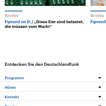
Archiv
Archiv
Fipronil im Ei
„Diese Eier sind belastet,
Fiproni
die müssen vom Markt“
Entdecken Sie den Deutschlandfunk
Programm
Programm
Hören
Alle Sendungen
Livestream
Kontakt
Die Nachrichten
Audios
Hörerservice