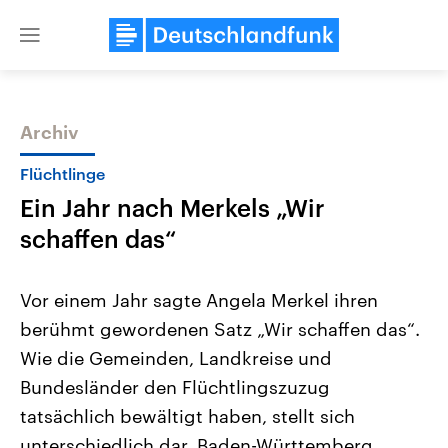
Close
menu
Archiv
Themen
Flüchtlinge
Ein Jahr nach Merkels „Wir
schaffen das“
Vor einem Jahr sagte Angela Merkel ihren
berühmt gewordenen Satz „Wir schaffen das“.
Landtagswahl Sachsen-Anhalt
USA
Wie die Gemeinden, Landkreise und
2026
Aktuelle Beiträge, Analys
Alle Informationen
Hintergründe
Bundesländer den Flüchtlingszuzug
Sachsen-Anhalt wählt am 6.
Wirtschaftlich und militäri
September 2026 einen neuen
gehören die Vereinigten S
tatsächlich bewältigt haben, stellt sich
Landtag. Seit 2021 wird das
den mächtigsten Ländern 
unterschiedlich dar. Baden-Württemberg
Bundesland von einer Koalition aus
mit großem Einfluss auf d