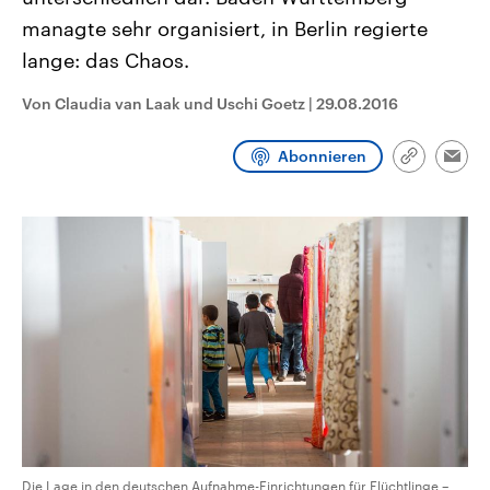
CDU, SPD und FDP regiert.-
aktuelle Weltgeschehen.
managte sehr organisiert, in Berlin regierte
Umfragen, Prognosen,
Wahlprogramme, aktuelle Berichte
lange: das Chaos.
Sendungen
Programm
Podcasts
und Hintergründe zu den Parteien
und Kandidaten der anstehenden
Wahl.
Von Claudia van Laak und Uschi Goetz
|
29.08.2016
Audio-Archiv
Abonnieren
Link
Emai
kopieren/te
Die Lage in den deutschen Aufnahme-Einrichtungen für Flüchtlinge –