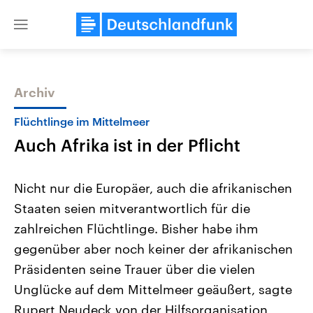
Close
menu
Archiv
Themen
Flüchtlinge im Mittelmeer
Auch Afrika ist in der Pflicht
Nicht nur die Europäer, auch die afrikanischen
Staaten seien mitverantwortlich für die
zahlreichen Flüchtlinge. Bisher habe ihm
Landtagswahl Sachsen-Anhalt
USA
gegenüber aber noch keiner der afrikanischen
2026
Aktuelle Beiträge, Analys
Alle Informationen
Präsidenten seine Trauer über die vielen
Hintergründe
Sachsen-Anhalt wählt am 6.
Wirtschaftlich und militäri
Unglücke auf dem Mittelmeer geäußert, sagte
September 2026 einen neuen
gehören die Vereinigten S
Landtag. Seit 2021 wird das
den mächtigsten Ländern 
Rupert Neudeck von der Hilfsorganisation
Bundesland von einer Koalition aus
mit großem Einfluss auf d