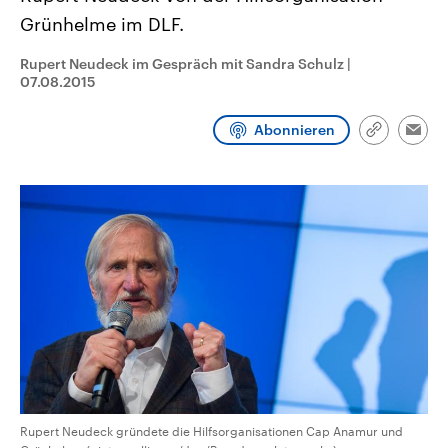
CDU, SPD und FDP regiert.-
aktuelle Weltgeschehen.
Grünhelme im DLF.
Umfragen, Prognosen,
Wahlprogramme, aktuelle Berichte
Sendungen
Programm
Podcasts
und Hintergründe zu den Parteien
Rupert Neudeck im Gespräch mit Sandra Schulz
|
und Kandidaten der anstehenden
07.08.2015
Wahl.
Audio-Archiv
Abonnieren
Link
Emai
kopieren/te
Rupert Neudeck gründete die Hilfsorganisationen Cap Anamur und