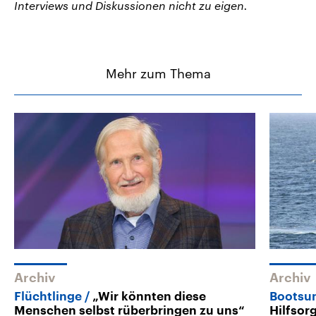
Interviews und Diskussionen nicht zu eigen.
Mehr zum Thema
Archiv
Archiv
Flüchtlinge
„Wir könnten diese
Bootsun
Menschen selbst rüberbringen zu uns“
Hilfsor