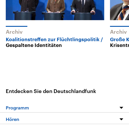
Archiv
Archiv
Koalitionstreffen zur Flüchtlingspolitik
Große K
Gespaltene Identitäten
Krisent
Entdecken Sie den Deutschlandfunk
Programm
Programm
Hören
Alle Sendungen
Livestream