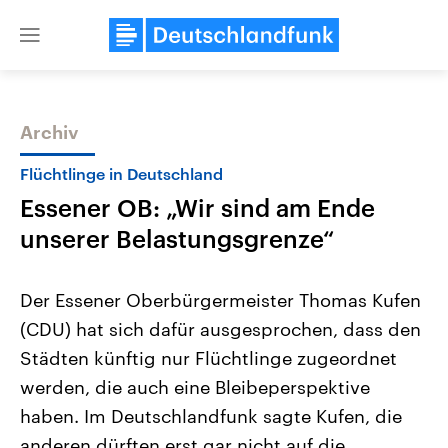
Close
menu
Archiv
Themen
Flüchtlinge in Deutschland
Essener OB: „Wir sind am Ende
unserer Belastungsgrenze“
Der Essener Oberbürgermeister Thomas Kufen
(CDU) hat sich dafür ausgesprochen, dass den
Landtagswahl Sachsen-Anhalt
USA
Städten künftig nur Flüchtlinge zugeordnet
2026
Aktuelle Beiträge, Analys
Alle Informationen
Hintergründe
werden, die auch eine Bleibeperspektive
Sachsen-Anhalt wählt am 6.
Wirtschaftlich und militäri
September 2026 einen neuen
gehören die Vereinigten S
haben. Im Deutschlandfunk sagte Kufen, die
Landtag. Seit 2021 wird das
den mächtigsten Ländern 
anderen dürften erst gar nicht auf die
Bundesland von einer Koalition aus
mit großem Einfluss auf d