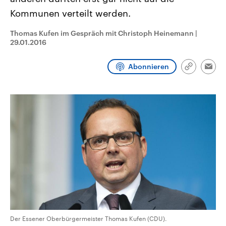
CDU, SPD und FDP regiert.-
aktuelle Weltgeschehen.
Kommunen verteilt werden.
Umfragen, Prognosen,
Wahlprogramme, aktuelle Berichte
Sendungen
Programm
Podcasts
und Hintergründe zu den Parteien
Thomas Kufen im Gespräch mit Christoph Heinemann
|
und Kandidaten der anstehenden
29.01.2016
Wahl.
Audio-Archiv
Abonnieren
Link
Emai
kopieren/te
Der Essener Oberbürgermeister Thomas Kufen (CDU).