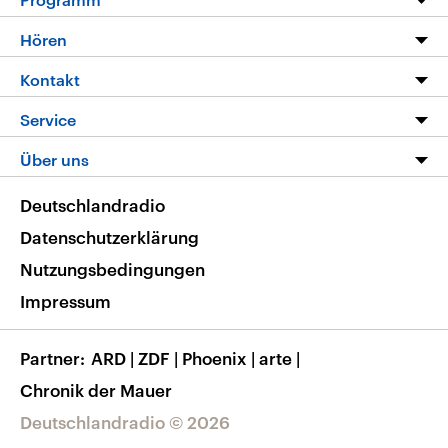
Programm
Hören
Alle Sendungen
Livestream
Kontakt
Die Nachrichten
Audios
Hörerservice
Service
Nachrichtenleicht
Podcasts
Social Media
FAQ
Über uns
Neue Beiträge auf dlf.de
Deutschlandfunk App
Newsletter
Deutschlandradio
Themen-Schwerpunkte
Nachrichten App
Deutschlandradio
Veranstaltungen
Presse
Frequenzen
Datenschutzerklärung
Musikliste
Ausbildung und Karriere
Nutzungsbedingungen
RSS
Transparenz
Impressum
Korrekturen
Barrierefreiheit
Partner
ARD
|
ZDF
|
Phoenix
|
arte
|
Chronik der Mauer
Deutschlandradio © 2026