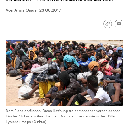
aktuelle Weltgeschehen.
Diese wird wie die Hisboll
Libanon vom Iran unterstüt
Von Anna Osius
|
23.08.2017
Sendungen
Programm
Podcasts
Link
Emai
kopieren/te
Audio-Archiv
Dem Elend entfliehen: Diese Hoffnung treibt Menschen verschiedener
Länder Afrikas aus ihrer Heimat. Doch dann landen sie in der Hölle
Lybiens (Imago / Xinhua)