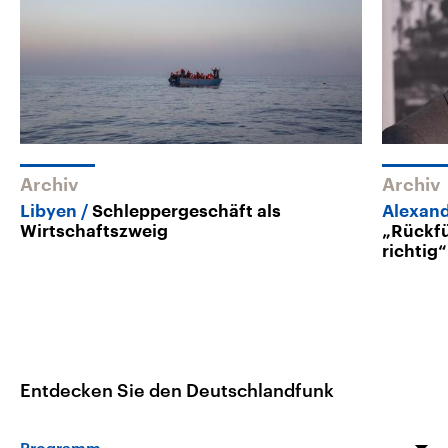
Archiv
Archiv
Libyen
Schleppergeschäft als
Alexand
Wirtschaftszweig
„Rückfü
richtig“
Entdecken Sie den Deutschlandfunk
Programm