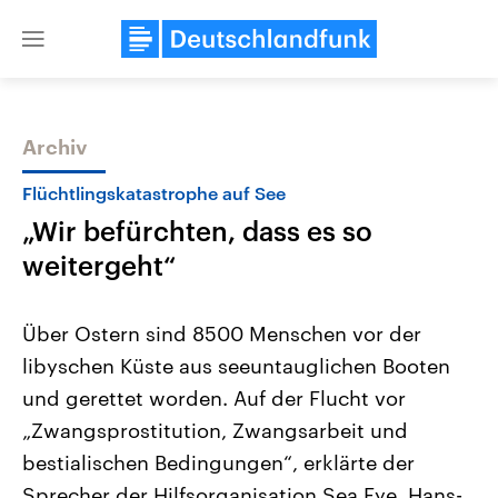
Close
menu
Archiv
Themen
Flüchtlingskatastrophe auf See
„Wir befürchten, dass es so
weitergeht“
Über Ostern sind 8500 Menschen vor der
libyschen Küste aus seeuntauglichen Booten
Landtagswahl Sachsen-Anhalt
USA
und gerettet worden. Auf der Flucht vor
2026
Aktuelle Beiträge, Analys
Alle Informationen
Hintergründe
„Zwangsprostitution, Zwangsarbeit und
Sachsen-Anhalt wählt am 6.
Wirtschaftlich und militäri
September 2026 einen neuen
gehören die Vereinigten S
bestialischen Bedingungen“, erklärte der
Landtag. Seit 2021 wird das
den mächtigsten Ländern 
Sprecher der Hilfsorganisation Sea Eye, Hans-
Bundesland von einer Koalition aus
mit großem Einfluss auf d