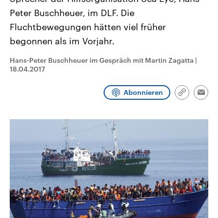
CDU, SPD und FDP regiert.-
aktuelle Weltgeschehen.
Peter Buschheuer, im DLF. Die
Umfragen, Prognosen,
Wahlprogramme, aktuelle Berichte
Fluchtbewegungen hätten viel früher
Sendungen
Programm
Podcasts
und Hintergründe zu den Parteien
und Kandidaten der anstehenden
begonnen als im Vorjahr.
Wahl.
Audio-Archiv
Hans-Peter Buschheuer im Gespräch mit Martin Zagatta
|
18.04.2017
Abonnieren
Link
Emai
kopieren/te