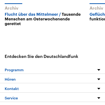
Archiv
Archiv
Flucht über das Mittelmeer
Tausende
Geflüch
Menschen am Osterwochenende
funktio
gerettet
Entdecken Sie den Deutschlandfunk
Programm
Programm
Hören
Alle Sendungen
Livestream
Kontakt
Die Nachrichten
Audios
Hörerservice
Service
Nachrichtenleicht
Podcasts
Social Media