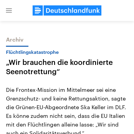
Close
menu
Archiv
Themen
Flüchtlingskatastrophe
„Wir brauchen die koordinierte
Seenotrettung“
Die Frontex-Mission im Mittelmeer sei eine
Grenzschutz- und keine Rettungsaktion, sagte
Landtagswahl Sachsen-Anhalt
USA
die Grünen-EU-Abgeordnete Ska Keller im DLF.
2026
Aktuelle Beiträge, Analys
Alle Informationen
Hintergründe
Es könne zudem nicht sein, dass die EU Italien
Sachsen-Anhalt wählt am 6.
Wirtschaftlich und militäri
September 2026 einen neuen
gehören die Vereinigten S
mit den Flüchtlingen alleine lasse: „Wir sind
Landtag. Seit 2021 wird das
den mächtigsten Ländern 
auch ein Solidaritätsverbund.“
Bundesland von einer Koalition aus
mit großem Einfluss auf d