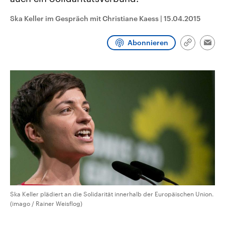
CDU, SPD und FDP regiert.-
aktuelle Weltgeschehen.
Umfragen, Prognosen,
Ska Keller im Gespräch mit Christiane Kaess
|
15.04.2015
Wahlprogramme, aktuelle Berichte
Sendungen
Programm
Podcasts
und Hintergründe zu den Parteien
und Kandidaten der anstehenden
Abonnieren
Wahl.
Link
Emai
kopieren/te
Audio-Archiv
Ska Keller plädiert an die Solidarität innerhalb der Europäischen Union.
(imago / Rainer Weisflog)