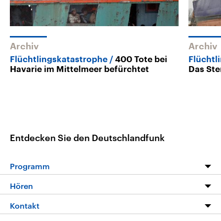
Archiv
Archiv
Flüchtlingskatastrophe
400 Tote bei
Flüchtl
Havarie im Mittelmeer befürchtet
Das Ste
Entdecken Sie den Deutschlandfunk
Programm
Programm
Hören
Alle Sendungen
Livestream
Kontakt
Die Nachrichten
Audios