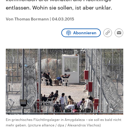
CDU, SPD und FDP regiert.-
aktuelle Weltgeschehen.
entlassen. Wohin sie sollen, ist aber unklar.
Umfragen, Prognosen,
Wahlprogramme, aktuelle Berichte
Sendungen
Programm
Podcasts
und Hintergründe zu den Parteien
Von Thomas Bormann
|
04.03.2015
und Kandidaten der anstehenden
Wahl.
Audio-Archiv
Abonnieren
Link
Emai
kopieren/te
Ein griechisches Flüchtlingslager in Amygdaleza – sie soll es bald nicht
mehr geben. (picture alliance / dpa / Alexandros Vlachos)