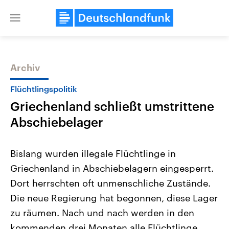
Close
menu
Archiv
Themen
Flüchtlingspolitik
Griechenland schließt umstrittene
Abschiebelager
Bislang wurden illegale Flüchtlinge in
Griechenland in Abschiebelagern eingesperrt.
Landtagswahl Sachsen-Anhalt
USA
Dort herrschten oft unmenschliche Zustände.
2026
Aktuelle Beiträge, Analys
Alle Informationen
Hintergründe
Die neue Regierung hat begonnen, diese Lager
Sachsen-Anhalt wählt am 6.
Wirtschaftlich und militäri
September 2026 einen neuen
gehören die Vereinigten S
zu räumen. Nach und nach werden in den
Landtag. Seit 2021 wird das
den mächtigsten Ländern 
kommenden drei Monaten alle Flüchtlinge
Bundesland von einer Koalition aus
mit großem Einfluss auf d