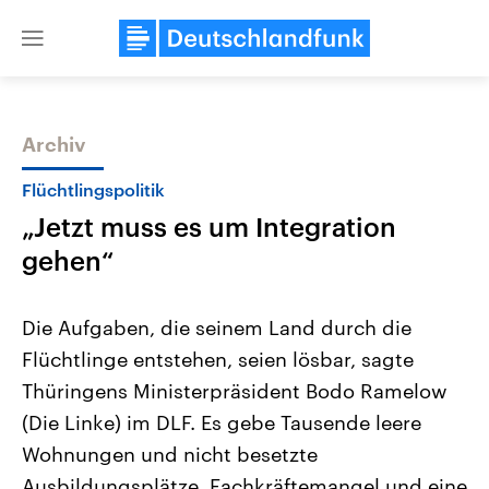
Close
menu
Archiv
Themen
Flüchtlingspolitik
„Jetzt muss es um Integration
gehen“
Die Aufgaben, die seinem Land durch die
Flüchtlinge entstehen, seien lösbar, sagte
Landtagswahl Sachsen-Anhalt
USA
Thüringens Ministerpräsident Bodo Ramelow
2026
Aktuelle Beiträge, Analys
Alle Informationen
Hintergründe
(Die Linke) im DLF. Es gebe Tausende leere
Sachsen-Anhalt wählt am 6.
Wirtschaftlich und militäri
September 2026 einen neuen
gehören die Vereinigten S
Wohnungen und nicht besetzte
Landtag. Seit 2021 wird das
den mächtigsten Ländern 
Ausbildungsplätze, Fachkräftemangel und eine
Bundesland von einer Koalition aus
mit großem Einfluss auf d