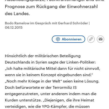
CDU, SPD und FDP regiert.-
aktuelle Weltgeschehen.
Prognose zum Rückgang der Einwohnerzahl
Umfragen, Prognosen,
Wahlprogramme, aktuelle Berichte
des Landes.
Sendungen
Programm
Podcasts
und Hintergründe zu den Parteien
und Kandidaten der anstehenden
Wahl.
Bodo Ramelow im Gespräch mit Gerhard Schröder
|
Audio-Archiv
06.12.2015
Abonnieren
Link
Emai
kopieren/te
Hinsichtlich der militärischen Beteiligung
Deutschlands in Syrien sagte der Linken-Politiker:
„Ich halte militärische Mittel dann für nicht sinnvoll,
wenn sie in keinem Konzept eingebunden sind.“
„Noch mehr Kriege in der Welt“ seien keine Lösung.
Doch befürwortete er der Terrormiliz IS
entgegenzutreten, unter anderem indem man die
Kurden unterstütze. „Diejenigen, die ihre Heimat
verteidigen, wie die YPG-Kämpfer, die müssen