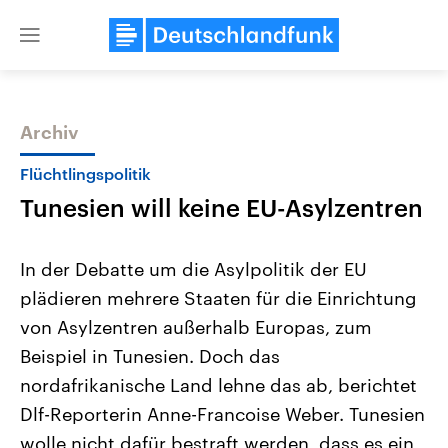
Close
menu
Archiv
Themen
Flüchtlingspolitik
Tunesien will keine EU-Asylzentren
In der Debatte um die Asylpolitik der EU
plädieren mehrere Staaten für die Einrichtung
von Asylzentren außerhalb Europas, zum
Landtagswahl Sachsen-Anhalt
USA
Beispiel in Tunesien. Doch das
2026
Aktuelle Beiträge, Analys
Alle Informationen
nordafrikanische Land lehne das ab, berichtet
Hintergründe
Sachsen-Anhalt wählt am 6.
Wirtschaftlich und militäri
Dlf-Reporterin Anne-Francoise Weber. Tunesien
September 2026 einen neuen
gehören die Vereinigten S
Landtag. Seit 2021 wird das
den mächtigsten Ländern 
wolle nicht dafür bestraft werden, dass es ein
Bundesland von einer Koalition aus
mit großem Einfluss auf d