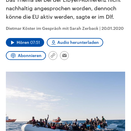
CDU, SPD und FDP regiert.-
aktuelle Weltgeschehen.
nachhaltig angesprochen worden, dennoch
Umfragen, Prognosen,
Wahlprogramme, aktuelle Berichte
könne die EU aktiv werden, sagte er im Dlf.
Sendungen
Programm
Podcasts
und Hintergründe zu den Parteien
und Kandidaten der anstehenden
Wahl.
Dietmar Köster im Gespräch mit Sarah Zerback
|
20.01.2020
Audio-Archiv
Hören
07:51
Audio herunterladen
Abonnieren
Link
Email
kopieren/teilen