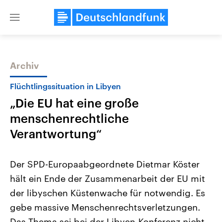
Close
menu
Archiv
Themen
Flüchtlingssituation in Libyen
„Die EU hat eine große
menschenrechtliche
Verantwortung“
Der SPD-Europaabgeordnete Dietmar Köster
Landtagswahl Sachsen-Anhalt
USA
hält ein Ende der Zusammenarbeit der EU mit
2026
Aktuelle Beiträge, Analys
Alle Informationen
Hintergründe
der libyschen Küstenwache für notwendig. Es
Sachsen-Anhalt wählt am 6.
Wirtschaftlich und militäri
September 2026 einen neuen
gehören die Vereinigten S
gebe massive Menschenrechtsverletzungen.
Landtag. Seit 2021 wird das
den mächtigsten Ländern 
Bundesland von einer Koalition aus
Das Thema sei bei der Libyen-Konferenz nicht
mit großem Einfluss auf d