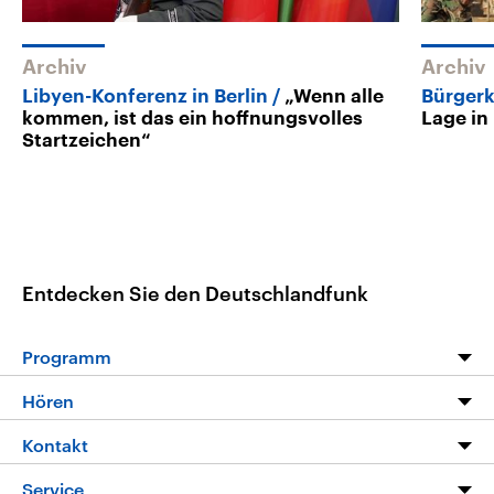
Archiv
Archiv
Libyen-Konferenz in Berlin
„Wenn alle
Bürgerk
kommen, ist das ein hoffnungsvolles
Lage in
Startzeichen“
Entdecken Sie den Deutschlandfunk
Programm
Programm
Hören
Alle Sendungen
Livestream
Kontakt
Die Nachrichten
Audios
Hörerservice
Service