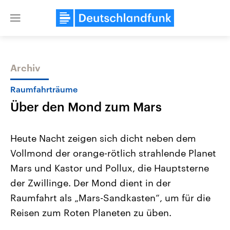
Close
menu
Archiv
Themen
Raumfahrträume
Über den Mond zum Mars
Heute Nacht zeigen sich dicht neben dem
Vollmond der orange-rötlich strahlende Planet
Mars und Kastor und Pollux, die Hauptsterne
Landtagswahl Sachsen-Anhalt
USA
der Zwillinge. Der Mond dient in der
2026
Aktuelle Beiträge, Analys
Alle Informationen
Raumfahrt als „Mars-Sandkasten“, um für die
Hintergründe
Sachsen-Anhalt wählt am 6.
Wirtschaftlich und militäri
Reisen zum Roten Planeten zu üben.
September 2026 einen neuen
gehören die Vereinigten S
Landtag. Seit 2021 wird das
den mächtigsten Ländern 
Bundesland von einer Koalition aus
mit großem Einfluss auf d