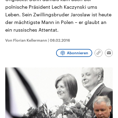
CDU, SPD und FDP regiert.-
aktuelle Weltgeschehen.
polnische Präsident Lech Kaczynski ums
Umfragen, Prognosen,
Wahlprogramme, aktuelle Berichte
Leben. Sein Zwillingsbruder Jaroslaw ist heute
Sendungen
Programm
Podcasts
und Hintergründe zu den Parteien
und Kandidaten der anstehenden
der mächtigste Mann in Polen – er glaubt an
Wahl.
ein russisches Attentat.
Audio-Archiv
Von Florian Kellermann
|
08.02.2016
Abonnieren
Link
Emai
kopieren/te