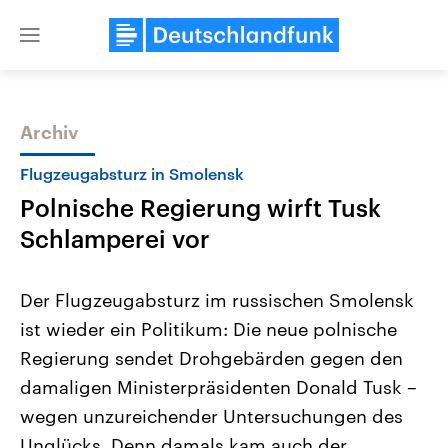
Close
menu
Archiv
Themen
Flugzeugabsturz in Smolensk
Polnische Regierung wirft Tusk
Schlamperei vor
Der Flugzeugabsturz im russischen Smolensk
ist wieder ein Politikum: Die neue polnische
Landtagswahl Sachsen-Anhalt
USA
Regierung sendet Drohgebärden gegen den
2026
Aktuelle Beiträge, Analys
Alle Informationen
Hintergründe
damaligen Ministerpräsidenten Donald Tusk –
Sachsen-Anhalt wählt am 6.
Wirtschaftlich und militäri
September 2026 einen neuen
gehören die Vereinigten S
wegen unzureichender Untersuchungen des
Landtag. Seit 2021 wird das
den mächtigsten Ländern 
Unglücks. Denn damals kam auch der
Bundesland von einer Koalition aus
mit großem Einfluss auf d