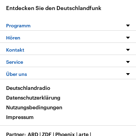
Entdecken Sie den Deutschlandfunk
Programm
Programm
Hören
Alle Sendungen
Livestream
Kontakt
Die Nachrichten
Audios
Hörerservice
Service
Nachrichtenleicht
Podcasts
Social Media
FAQ
Über uns
Neue Beiträge auf dlf.de
Deutschlandfunk App
Newsletter
Deutschlandradio
Themen-Schwerpunkte
Nachrichten App
Deutschlandradio
Veranstaltungen
Presse
Frequenzen
Datenschutzerklärung
Musikliste
Ausbildung und Karriere
Nutzungsbedingungen
RSS
Transparenz
Impressum
Korrekturen
Barrierefreiheit
Partner
ARD
|
ZDF
|
Phoenix
|
arte
|