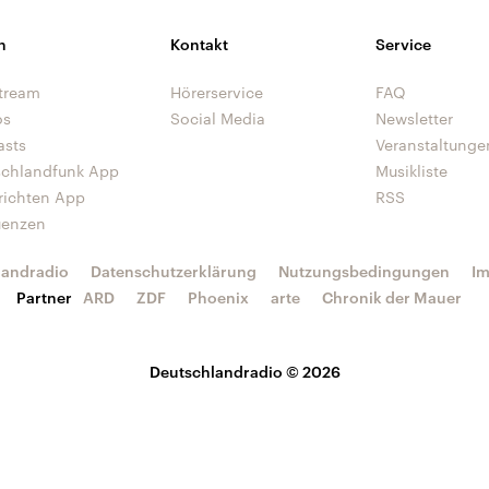
n
Kontakt
Service
tream
Hörerservice
FAQ
os
Social Media
Newsletter
asts
Veranstaltunge
schlandfunk App
Musikliste
richten App
RSS
uenzen
landradio
Datenschutzerklärung
Nutzungsbedingungen
I
Partner
ARD
ZDF
Phoenix
arte
Chronik der Mauer
Deutschlandradio © 2026