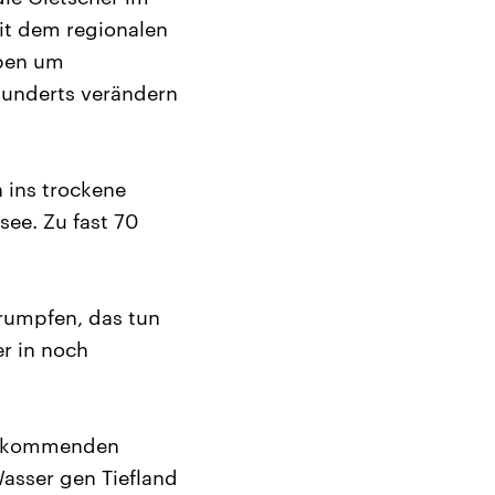
it dem regionalen
eben um
rhunderts verändern
 ins trockene
see. Zu fast 70
rumpfen, das tun
er in noch
en kommenden
asser gen Tiefland