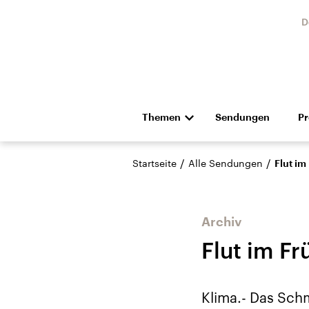
D
Themen
Sendungen
P
Die Nachrichten
Politik
/
/
Startseite
Alle Sendungen
Flut im
Hörspiel und Feature
Musik
Archiv
Flut im F
Landtagswahl Sachsen-
USA
Klima.- Das Sch
Anhalt 2026
Aktuel