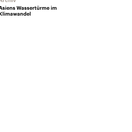
Archiv
Asiens Wassertürme im
Klimawandel
Archiv
Beunruhigend