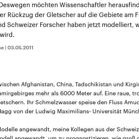
sen und
Hintergründe
Hintergründe
 Deswegen möchten Wissenschaftler herausfin
Der Überfall der
Der Iran – seit der
rgründe
haftlich und
palästinensischen
Islamischen Revolu
r Rückzug der Gletscher auf die Gebiete am 
risch gehören die
Terrororganisation
1979 auch Islamisc
igten Staaten zu
Hamas im Oktober 2023
Republik Iran – ist e
nd Schweizer Forscher haben jetzt modelliert, 
ächtigsten
auf Israel hat in der
von einem
n der Erde, mit
Region wieder die
Religionsführer auto
wird.
 Einfluss auf das
Gewalt entfacht. Israel
regierter Staat im 
le Weltgeschehen.
möchte die Hamas
Osten. Eine Feindsc
zerstören. Diese wird wie
zu Israel und zu de
he
|
03.05.2011
die Hisbollah im Libanon
ist fest in der
vom Iran unterstützt.
Staatsideologie
verankert.
ischen Afghanistan, China, Tadschikistan und Kirgi
irgebirges mehr als 6000 Meter auf. Eine raue, tr
letschern. Ihr Schmelzwasser speise den Fluss Amuda
Hagg von der Ludwig Maximilians- Universität Münc
Modelle angewandt, meine Kollegen aus der Schweiz
odell angewandt, um zu prognostizieren, wie groß d