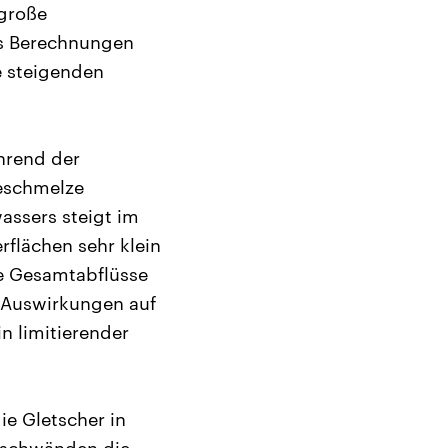
 große
gs Berechnungen
e steigenden
hrend der
eeschmelze
ssers steigt im
flächen sehr klein
e Gesamtabflüsse
 Auswirkungen auf
n limitierender
ie Gletscher in