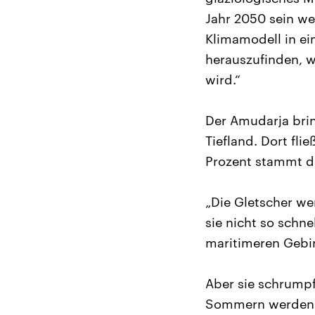
Jahr 2050 sein w
Klimamodell in ei
herauszufinden, w
wird.“
Der Amudarja bri
Tiefland. Dort fli
Prozent stammt d
„Die Gletscher w
sie nicht so schne
maritimeren Gebi
Aber sie schrump
Sommern werden s