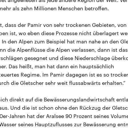
et angewiesen als jede andere Region der Welt. V
mehr als zehn Millionen Menschen betroffen.
t, dass der Pamir von sehr trockenen Gebieten, von
en ist, wo eben diese Prozesse nicht überlagert w
 In den Alpen zum Beispiel hat man nahe an den Gl
nn die Alpenflüsse die Alpen verlassen, dann ist da
rschlägen gesegnet und diese Niederschlage überk
her. Das heißt, man hat dann ein hauptsächlich
euertes Regime. Im Pamir dagegen ist es so trocken
ch die Gletscher sehr weit flussabwärts erhalten.“
sich direkt auf die Bewässerungslandwirtschaft ent
aus. Und die ist schon ohne den Rückzug der Glets
0er-Jahren hat der Aralsee 90 Prozent seines Volume
 Wasser seines Hauptzuflusses zur Bewässerung en