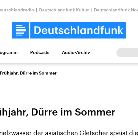
eutschlandradio
Deutschlandfunk Kultur
Deutschlandfunk No
rogramm
Podcasts
Audio-Archiv
Wirtschaft
Wissen
Kultur
Europa
Gesellschaf
 Frühjahr, Dürre im Sommer
rühjahr, Dürre im Sommer
Nahostkonflikt
Iran
melzwasser der asiatischen Gletscher speist di
le Beiträge,
Aktuelle Lage und
Aktuelle Lage und