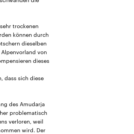
erschwänden die
 sehr trockenen
erden können durch
etschern dieselben
s Alpenvorland von
ompensieren dieses
, dass sich diese
lang des Amudarja
cher problematisch
ns verloren, weil
tnommen wird. Der