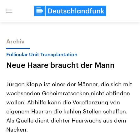
Close
menu
Archiv
Themen
Follicular Unit Transplantation
Neue Haare braucht der Mann
Jürgen Klopp ist einer der Männer, die sich mit
wachsenden Geheimratsecken nicht abfinden
wollen. Abhilfe kann die Verpflanzung von
USA
Nahostkonflikt
eigenem Haar an die kahlen Stellen schaffen.
Aktuelle Beiträge, Analysen und
Aktuelle Lage und Hinter
Der Überfall der palästine
Hintergründe
Als Quelle dient dichter Haarwuchs aus dem
Wirtschaftlich und militärisch
Terrororganisation Hamas
Nacken.
gehören die Vereinigten Staaten zu
Oktober 2023 auf Israel ha
den mächtigsten Ländern der Erde,
Region wieder die Gewalt 
mit großem Einfluss auf das
Israel möchte die Hamas z