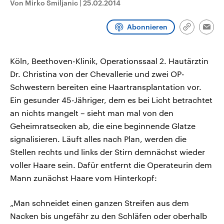
Von Mirko Smiljanic
|
25.02.2014
aktuelle Weltgeschehen.
Diese wird wie die Hisboll
Libanon vom Iran unterstüt
Abonnieren
Sendungen
Programm
Podcasts
Link
Emai
kopieren/te
Audio-Archiv
Köln, Beethoven-Klinik, Operationssaal 2. Hautärztin
Dr. Christina von der Chevallerie und zwei OP-
Schwestern bereiten eine Haartransplantation vor.
Ein gesunder 45-Jähriger, dem es bei Licht betrachtet
an nichts mangelt – sieht man mal von den
Geheimratsecken ab, die eine beginnende Glatze
signalisieren. Läuft alles nach Plan, werden die
Stellen rechts und links der Stirn demnächst wieder
voller Haare sein. Dafür entfernt die Operateurin dem
Mann zunächst Haare vom Hinterkopf:
„Man schneidet einen ganzen Streifen aus dem
Nacken bis ungefähr zu den Schläfen oder oberhalb