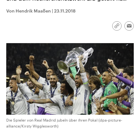
CDU, SPD und FDP regiert.-
aktuelle Weltgeschehen.
Umfragen, Prognosen,
Von Hendrik Maaßen
|
23.11.2018
Wahlprogramme, aktuelle Berichte
Sendungen
Programm
Podcasts
und Hintergründe zu den Parteien
und Kandidaten der anstehenden
Link
Wahl.
Emai
kopieren/te
Audio-Archiv
Die Spieler von Real Madrid jubeln über ihren Pokal (dpa-picture-
alliance/Kirsty Wigglesworth)