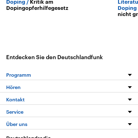
Doping
Kritik am
Literat
Dopingopferhilfegesetz
Doping
nicht g
Entdecken Sie den Deutschlandfunk
Programm
Programm
Hören
Alle Sendungen
Livestream
Kontakt
Die Nachrichten
Audios
Hörerservice
Service
Nachrichtenleicht
Podcasts
Social Media
FAQ
Über uns
Neue Beiträge auf dlf.de
Deutschlandfunk App
Newsletter
Deutschlandradio
Themen-Schwerpunkte
Nachrichten App