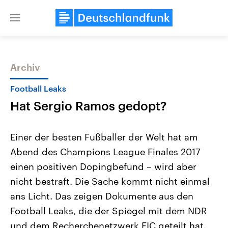
Close
menu
Archiv
Themen
Football Leaks
Hat Sergio Ramos gedopt?
Einer der besten Fußballer der Welt hat am
Abend des Champions League Finales 2017
einen positiven Dopingbefund – wird aber
Landtagswahl Sachsen-Anhalt
USA
nicht bestraft. Die Sache kommt nicht einmal
2026
Aktuelle Beiträge, Analys
Alle Informationen
ans Licht. Das zeigen Dokumente aus den
Hintergründe
Sachsen-Anhalt wählt am 6.
Wirtschaftlich und militäri
Football Leaks, die der Spiegel mit dem NDR
September 2026 einen neuen
gehören die Vereinigten S
Landtag. Seit 2021 wird das
den mächtigsten Ländern 
und dem Recherchenetzwerk EIC geteilt hat.
Bundesland von einer Koalition aus
mit großem Einfluss auf d