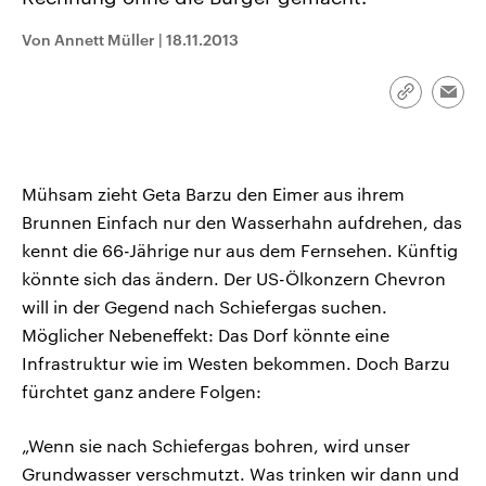
CDU, SPD und FDP regiert.-
aktuelle Weltgeschehen.
Umfragen, Prognosen,
Von Annett Müller
|
18.11.2013
Wahlprogramme, aktuelle Berichte
Sendungen
Programm
Podcasts
und Hintergründe zu den Parteien
und Kandidaten der anstehenden
Wahl.
Link
Emai
kopieren/te
Audio-Archiv
Mühsam zieht Geta Barzu den Eimer aus ihrem
Brunnen Einfach nur den Wasserhahn aufdrehen, das
kennt die 66-Jährige nur aus dem Fernsehen. Künftig
könnte sich das ändern. Der US-Ölkonzern Chevron
will in der Gegend nach Schiefergas suchen.
Möglicher Nebeneffekt: Das Dorf könnte eine
Infrastruktur wie im Westen bekommen. Doch Barzu
fürchtet ganz andere Folgen:
„Wenn sie nach Schiefergas bohren, wird unser
Grundwasser verschmutzt. Was trinken wir dann und