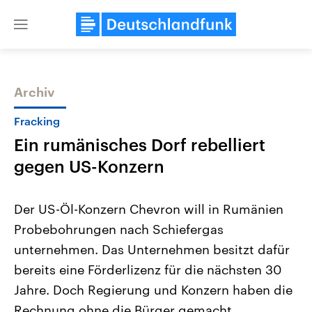
Close
menu
Archiv
Themen
Fracking
Ein rumänisches Dorf rebelliert
gegen US-Konzern
Der US-Öl-Konzern Chevron will in Rumänien
Probebohrungen nach Schiefergas
Landtagswahl Sachsen-Anhalt
USA
unternehmen. Das Unternehmen besitzt dafür
2026
Aktuelle Beiträge, Analys
Alle Informationen
Hintergründe
bereits eine Förderlizenz für die nächsten 30
Sachsen-Anhalt wählt am 6.
Wirtschaftlich und militäri
September 2026 einen neuen
gehören die Vereinigten S
Jahre. Doch Regierung und Konzern haben die
Landtag. Seit 2021 wird das
den mächtigsten Ländern 
Rechnung ohne die Bürger gemacht.
Bundesland von einer Koalition aus
mit großem Einfluss auf d