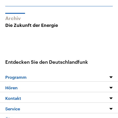
Archiv
Die Zukunft der Energie
Entdecken Sie den Deutschlandfunk
Programm
Programm
Hören
Alle Sendungen
Livestream
Kontakt
Die Nachrichten
Audios
Hörerservice
Service
Nachrichtenleicht
Podcasts
Social Media
FAQ