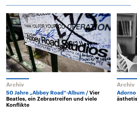
Archiv
Archiv
50 Jahre „Abbey Road“-Album
Vier
Adorno
Beatles, ein Zebrastreifen und viele
ästheti
Konflikte