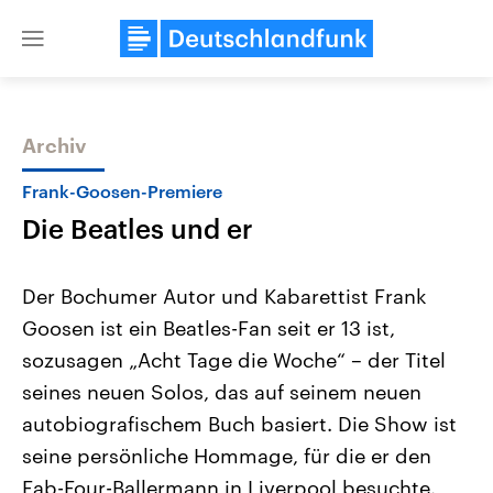
Close
menu
Archiv
Themen
Frank-Goosen-Premiere
Die Beatles und er
Der Bochumer Autor und Kabarettist Frank
Goosen ist ein Beatles-Fan seit er 13 ist,
sozusagen „Acht Tage die Woche“ – der Titel
Landtagswahl Sachsen-Anhalt
USA
seines neuen Solos, das auf seinem neuen
2026
Aktuelle Beiträge, Analys
Alle Informationen
autobiografischem Buch basiert. Die Show ist
Hintergründe
Sachsen-Anhalt wählt am 6.
Wirtschaftlich und militäri
seine persönliche Hommage, für die er den
September 2026 einen neuen
gehören die Vereinigten S
Landtag. Seit 2021 wird das
den mächtigsten Ländern 
Fab-Four-Ballermann in Liverpool besuchte.
Bundesland von einer Koalition aus
mit großem Einfluss auf d