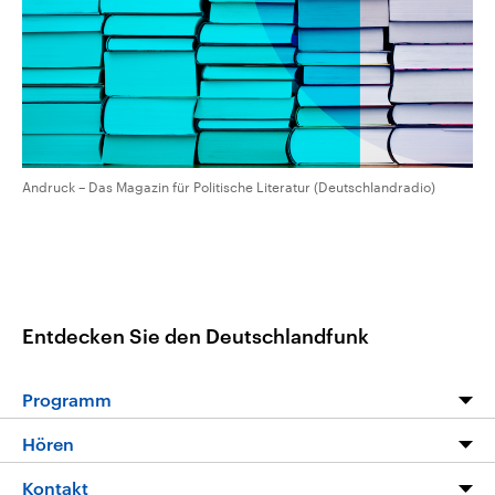
aktuelle Weltgeschehen.
Diese wird wie die Hisboll
Libanon vom Iran unterstüt
Sendungen
Programm
Podcasts
Audio-Archiv
Andruck – Das Magazin für Politische Literatur (Deutschlandradio)
Entdecken Sie den Deutschlandfunk
Programm
Programm
Hören
Alle Sendungen
Livestream
Kontakt