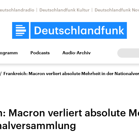
eutschlandradio
Deutschlandfunk Kultur
Deutschlandfunk No
rogramm
Podcasts
Audio-Archiv
Wirtschaft
Wissen
Kultur
Europa
Gesellschaf
/
Frankreich: Macron verliert absolute Mehrheit in der National
: Macron verliert absolute M
onalversammlung
Nahostkonflikt
Iran
le Beiträge,
Aktuelle Lage und
Aktuelle Lage und