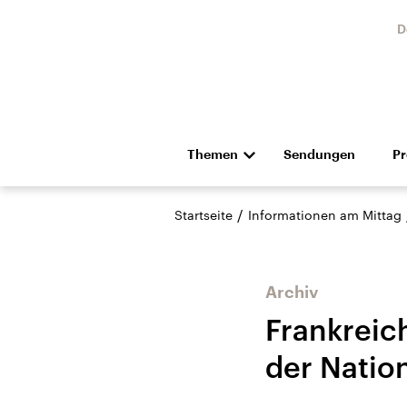
D
Themen
Sendungen
P
Die Nachrichten
Politik
/
Startseite
Informationen am Mittag
Hörspiel und Feature
Musik
Archiv
Frankreich
der Nati
Landtagswahl Sachsen-
USA
Anhalt 2026
Aktuel