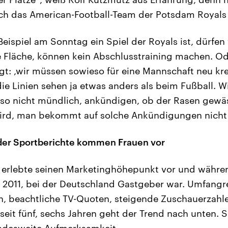
ch das American-Football-Team der Potsdam Royals 
ispiel am Sonntag ein Spiel der Royals ist, dürfen 
e Fläche, können kein Abschlusstraining machen. O
gt: ,wir müssen sowieso für eine Mannschaft neu kre
ie Linien sehen ja etwas anders als beim Fußball. Wi
also nicht mündlich, ankündigen, ob der Rasen gewäs
ird, man bekommt auf solche Ankündigungen nicht 
 der Sportberichte kommen Frauen vor
l erlebte seinen Marketinghöhepunkt vor und währe
 2011, bei der Deutschland Gastgeber war. Umfangr
beachtliche TV-Quoten, steigende Zuschauerzahle
eit fünf, sechs Jahren geht der Trend nach unten. Se