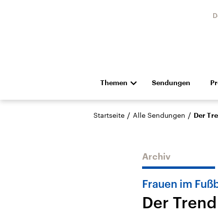
D
Themen
Sendungen
P
Die Nachrichten
Politik
/
/
Startseite
Alle Sendungen
Der Tr
Hörspiel und Feature
Musik
Archiv
Frauen im Fußba
Der Trend
Landtagswahl Sachsen-
USA
Anhalt 2026
Aktuel