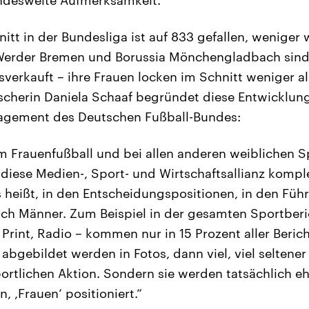
desweite Aufmerksamkeit.
tt in der Bundesliga ist auf 833 gefallen, weniger 
 Werder Bremen und Borussia Mönchengladbach sind
sverkauft – ihre Frauen locken im Schnitt weniger a
scherin Daniela Schaaf begründet diese Entwicklu
agement des Deutschen Fußball-Bundes:
 Frauenfußball und bei allen anderen weiblichen Sp
 diese Medien-, Sport- und Wirtschaftsallianz kompl
as heißt, in den Entscheidungspositionen, in den Fü
lich Männer. Zum Beispiel in der gesamten Sportberi
 Print, Radio – kommen nur in 15 Prozent aller Beric
abgebildet werden in Fotos, dann viel, viel seltene
rtlichen Aktion. Sondern sie werden tatsächlich ehe
 ,Frauen‘ positioniert.“