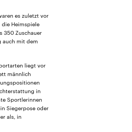
waren es zuletzt vor
 die Heimspiele
ls 350 Zuschauer
ng auch mit dem
ortarten liegt vor
ett männlich
hrungspositionen
chterstattung in
hte Sportlerinnen
r in Siegerpose oder
r als, in