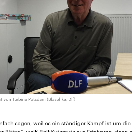
nt von Turbine Potsdam (Blaschke, Dlf)
fach sagen, weil es ein ständiger Kampf ist um die 
er Plätze“, weiß Rolf Kutzmutz aus Erfahrung, denn 