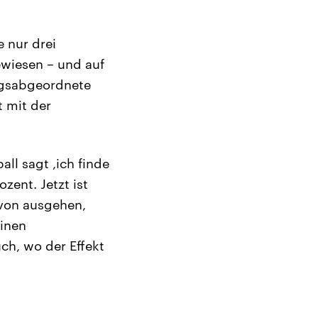
e nur drei
ewiesen – und auf
agsabgeordnete
t mit der
ll sagt ,ich finde
ozent. Jetzt ist
avon ausgehen,
einen
ch, wo der Effekt