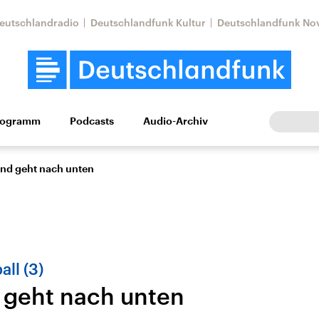
eutschlandradio
Deutschlandfunk Kultur
Deutschlandfunk No
rogramm
Podcasts
Audio-Archiv
Wirtschaft
Wissen
Kultur
Europa
Gesellschaf
end geht nach unten
ll (3)
 geht nach unten
Nahostkonflikt
Iran
le Beiträge,
Aktuelle Lage und
Aktuelle Lage und