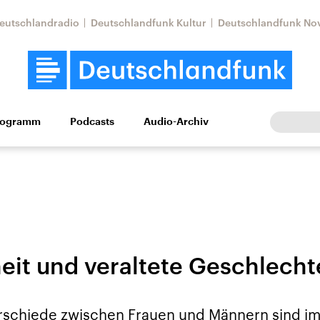
eutschlandradio
Deutschlandfunk Kultur
Deutschlandfunk No
rogramm
Podcasts
Audio-Archiv
Wirtschaft
Wissen
Kultur
Europa
Gesellschaf
eit und veraltete Geschlecht
Nahostkonflikt
Iran
le Beiträge,
Aktuelle Lage und
Aktuelle Lage und
rschiede zwischen Frauen und Männern sind im 