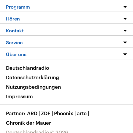
Programm
Programm
Hören
Alle Sendungen
Livestream
Kontakt
Die Nachrichten
Audios
Hörerservice
Service
Nachrichtenleicht
Podcasts
Social Media
FAQ
Über uns
Neue Beiträge auf dlf.de
Deutschlandfunk App
Newsletter
Deutschlandradio
Themen-Schwerpunkte
Nachrichten App
Deutschlandradio
Veranstaltungen
Presse
Frequenzen
Datenschutzerklärung
Musikliste
Ausbildung und Karriere
Nutzungsbedingungen
RSS
Transparenz
Impressum
Korrekturen
Barrierefreiheit
Partner
ARD
|
ZDF
|
Phoenix
|
arte
|
Chronik der Mauer
Deutschlandradio © 2026