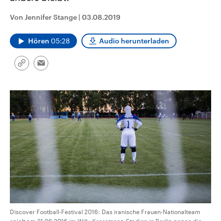
aktuelle Weltgeschehen.
Diese wird wie die Hisboll
Libanon vom Iran unterstüt
Von Jennifer Stange
|
03.08.2019
Sendungen
Programm
Podcasts
Hören
05:28
Audio herunterladen
Audio-Archiv
Link
Email
kopieren/teilen
Discover Football-Festival 2016: Das iranische Frauen-Nationalteam