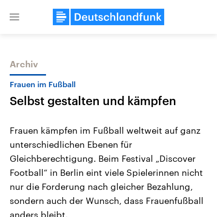
Close
menu
Archiv
Themen
Frauen im Fußball
Selbst gestalten und kämpfen
Frauen kämpfen im Fußball weltweit auf ganz
unterschiedlichen Ebenen für
Gleichberechtigung. Beim Festival „Discover
USA
Nahostkonflikt
Football“ in Berlin eint viele Spielerinnen nicht
Aktuelle Beiträge, Analysen und
Aktuelle Lage und Hinter
Der Überfall der palästine
Hintergründe
nur die Forderung nach gleicher Bezahlung,
Wirtschaftlich und militärisch
Terrororganisation Hamas
sondern auch der Wunsch, dass Frauenfußball
gehören die Vereinigten Staaten zu
Oktober 2023 auf Israel ha
den mächtigsten Ländern der Erde,
Region wieder die Gewalt 
anders bleibt.
mit großem Einfluss auf das
Israel möchte die Hamas z