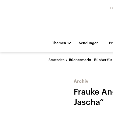
D
Themen
Sendungen
P
Die Nachrichten
Politik
/
Startseite
Büchermarkt - Bücher für
Hörspiel und Feature
Musik
Archiv
Frauke An
Jascha“
Landtagswahl Sachsen-
USA
Anhalt 2026
Aktuel