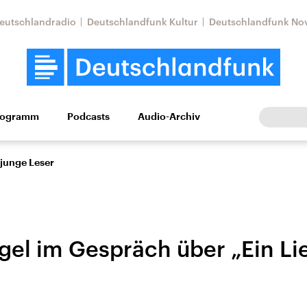
eutschlandradio
Deutschlandfunk Kultur
Deutschlandfunk No
rogramm
Podcasts
Audio-Archiv
Wirtschaft
Wissen
Kultur
Europa
Gesellschaf
 junge Leser
gel im Gespräch über „Ein Li
Nahostkonflikt
Iran
le Beiträge,
Aktuelle Lage und
Aktuelle Lage und